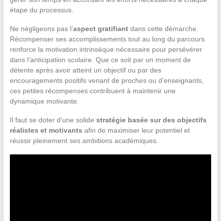
étape du processus.
Ne négligeons pas l’
aspect gratifiant
dans cette démarche.
Récompenser ses accomplissements tout au long du parcours
renforce la motivation intrinsèque nécessaire pour persévérer
dans l’anticipation scolaire. Que ce soit par un moment de
détente après avoir atteint un objectif ou par des
encouragements positifs venant de proches ou d’enseignants,
ces petites récompenses contribuent à maintenir une
dynamique motivante.
Il faut se doter d’une solide
stratégie basée sur des objectifs
réalistes et motivants
afin de maximiser leur potentiel et
réussir pleinement ses ambitions académiques.