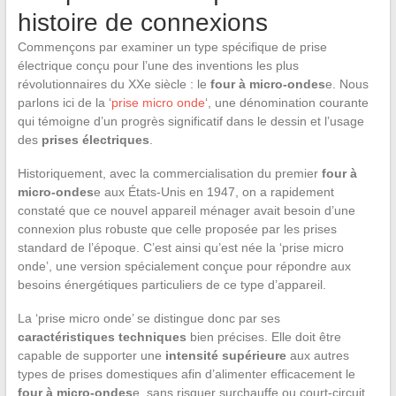
histoire de connexions
Commençons par examiner un type spécifique de prise
électrique conçu pour l’une des inventions les plus
révolutionnaires du XXe siècle : le
four à micro-ondes
e. Nous
parlons ici de la ‘
prise micro onde
‘, une dénomination courante
qui témoigne d’un progrès significatif dans le dessin et l’usage
des
prises électriques
.
Historiquement, avec la commercialisation du premier
four à
micro-ondes
e aux États-Unis en 1947, on a rapidement
constaté que ce nouvel appareil ménager avait besoin d’une
connexion plus robuste que celle proposée par les prises
standard de l’époque. C’est ainsi qu’est née la ‘prise micro
onde’, une version spécialement conçue pour répondre aux
besoins énergétiques particuliers de ce type d’appareil.
La ‘prise micro onde’ se distingue donc par ses
caractéristiques techniques
bien précises. Elle doit être
capable de supporter une
intensité supérieure
aux autres
types de prises domestiques afin d’alimenter efficacement le
four à micro-ondes
e, sans risquer surchauffe ou court-circuit.