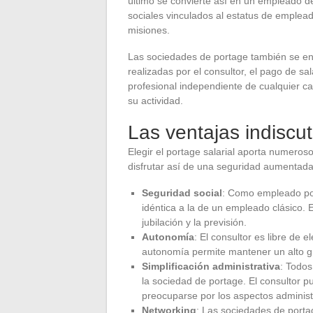
último se convierte así en un empleado d
sociales vinculados al estatus de emplead
misiones.
Las sociedades de portage también se enc
realizadas por el consultor, el pago de sal
profesional independiente de cualquier c
su actividad.
Las ventajas indiscut
Elegir el portage salarial aporta numero
disfrutar así de una seguridad aumentad
Seguridad social
: Como empleado port
idéntica a la de un empleado clásico. 
jubilación y la previsión.
Autonomía
: El consultor es libre de e
autonomía permite mantener un alto gra
Simplificación administrativa
: Todos
la sociedad de portage. El consultor pu
preocuparse por los aspectos administ
Networking
: Las sociedades de port