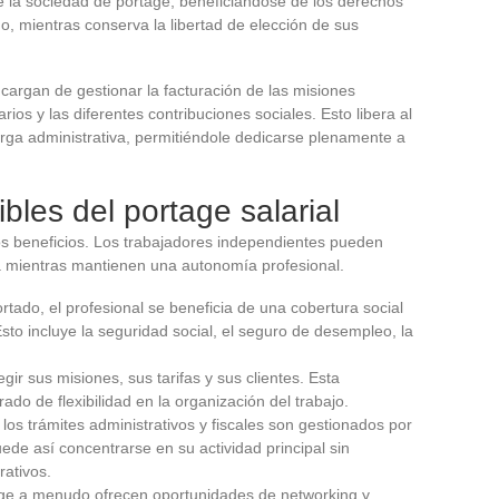
e la sociedad de portage, beneficiándose de los derechos
o, mientras conserva la libertad de elección de sus
argan de gestionar la facturación de las misiones
arios y las diferentes contribuciones sociales. Esto libera al
arga administrativa, permitiéndole dedicarse plenamente a
ibles del portage salarial
sos beneficios. Los trabajadores independientes pueden
a mientras mantienen una autonomía profesional.
ado, el profesional se beneficia de una cobertura social
Esto incluye la seguridad social, el seguro de desempleo, la
legir sus misiones, sus tarifas y sus clientes. Esta
do de flexibilidad en la organización del trabajo.
 los trámites administrativos y fiscales son gestionados por
ede así concentrarse en su actividad principal sin
rativos.
age a menudo ofrecen oportunidades de networking y