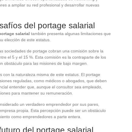
res a ampliar su red profesional y desarrollar nuevas
safíos del portage salarial
portage salarial
también presenta algunas limitaciones que
su elección de este estatus.
 Las sociedades de portage cobran una comisión sobre la
tre el 5 y el 15 %. Esta comisión es la contraparte de los
un obstáculo para las misiones de bajo margen.
s con la naturaleza misma de este estatus. El portage
siones reguladas, como médicos o abogados, que deben
encial entender que, aunque el consultor sea empleado,
siones para mantener su remuneración.
considerado un verdadero emprendedor por sus pares,
 empresa propia. Esta percepción puede ser un obstáculo
miento como emprendedores a parte entera.
uturo del portage salarial