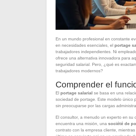
En un mundo profesional en constante evol
en necesidades esenciales, el
portage sa
trabajadores independientes. Ni empleado 
ofrece una alternativa innovadora para aq
seguridad salarial. Pero, ¿qué es exactame
trabajadores modernos?
Comprender el funcio
El
portage salarial
se basa en una relación
sociedad de portage. Este modelo único pe
sin preocuparse por las cargas administra
El consultor, a menudo un experto en su
encuentra una misión, una
société de p
contrato con la empresa cliente, mientras 