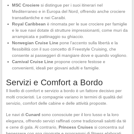
MSC Crociere
si distingue per i suoi itinerari nel
Mediterraneo e in Europa del Nord, offrendo anche crociere
transatlantiche e nei Caraibi.
Royal Caribbean
è rinomata per le sue crociere per famiglie
e le sue navi dotate di strutture impressionanti, come muri da
arrampicata e pattinaggio su ghiaccio.
Norwegian Cruise Line
pone l’accento sulla libertà e la
flessibilità con il suo concetto di Freestyle Cruising, che
consente ai passeggeri di mangiare dove e quando vogliono.
Carnival Cruise Line
propone crociere festose e
convenienti, ideali per giovani adulti e famiglie.
Servizi e Comfort a Bordo
Il livello di comfort e servizio a bordo è un fattore decisivo per
molti crocieristi. Le compagnie variano in termini di qualità del
servizio, comfort delle cabine e delle attività proposte.
Le navi di
Cunard
sono conosciute per il loro lusso e la loro
eleganza, offrendo servizi raffinati come tradizionali salotti da tè
e cene di gala. Al contrario,
Princess Cruises
si concentra sul
benessere con spa rinomate e programmi di fitness elaborati.