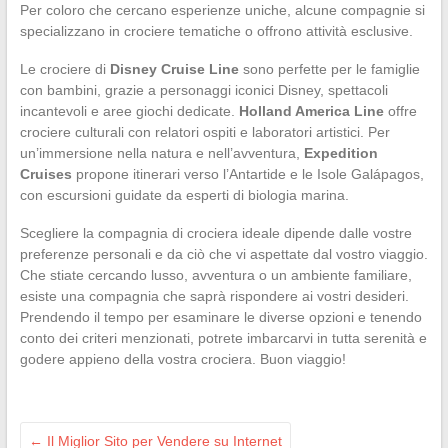
Per coloro che cercano esperienze uniche, alcune compagnie si
specializzano in crociere tematiche o offrono attività esclusive.
Le crociere di
Disney Cruise Line
sono perfette per le famiglie
con bambini, grazie a personaggi iconici Disney, spettacoli
incantevoli e aree giochi dedicate.
Holland America Line
offre
crociere culturali con relatori ospiti e laboratori artistici. Per
un’immersione nella natura e nell’avventura,
Expedition
Cruises
propone itinerari verso l’Antartide e le Isole Galápagos,
con escursioni guidate da esperti di biologia marina.
Scegliere la compagnia di crociera ideale dipende dalle vostre
preferenze personali e da ciò che vi aspettate dal vostro viaggio.
Che stiate cercando lusso, avventura o un ambiente familiare,
esiste una compagnia che saprà rispondere ai vostri desideri.
Prendendo il tempo per esaminare le diverse opzioni e tenendo
conto dei criteri menzionati, potrete imbarcarvi in tutta serenità e
godere appieno della vostra crociera. Buon viaggio!
←
Il Miglior Sito per Vendere su Internet