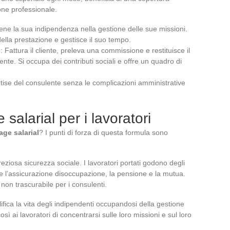
one professionale.
ene la sua indipendenza nella gestione delle sue missioni.
 della prestazione e gestisce il suo tempo.
e
: Fattura il cliente, preleva una commissione e restituisce il
ente. Si occupa dei contributi sociali e offre un quadro di
ertise del consulente senza le complicazioni amministrative
 salarial per i lavoratori
age salarial
? I punti di forza di questa formula sono
eziosa sicurezza sociale. I lavoratori portati godono degli
come l’assicurazione disoccupazione, la pensione e la mutua.
on trascurabile per i consulenti.
ifica la vita degli indipendenti occupandosi della gestione
ì ai lavoratori di concentrarsi sulle loro missioni e sul loro