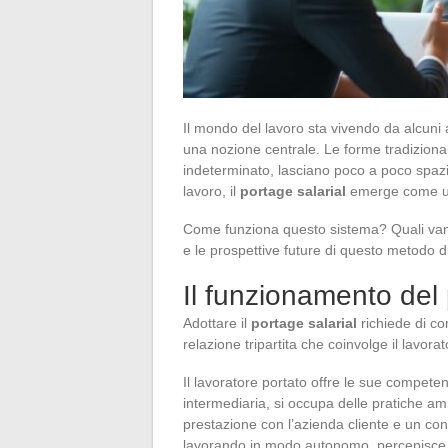
Il mondo del lavoro sta vivendo da alcuni 
una nozione centrale. Le forme tradizional
indeterminato, lasciano poco a poco spazio
lavoro, il
portage salarial
emerge come una
Come funziona questo sistema? Quali vanta
e le prospettive future di questo metodo di
Il funzionamento del 
Adottare il
portage salarial
richiede di co
relazione tripartita che coinvolge il lavora
Il lavoratore portato offre le sue compete
intermediaria, si occupa delle pratiche amm
prestazione con l’azienda cliente e un cont
lavorando in modo autonomo, percepisce u