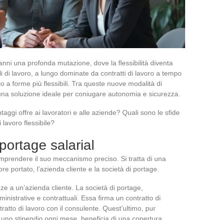
anni una profonda mutazione, dove la flessibilità diventa
i di lavoro, a lungo dominate da contratti di lavoro a tempo
 a forme più flessibili. Tra queste nuove modalità di
 soluzione ideale per coniugare autonomia e sicurezza.
ggi offre ai lavoratori e alle aziende? Quali sono le sfide
 lavoro flessibile?
portage salarial
mprendere il suo meccanismo preciso. Si tratta di una
tore portato, l’azienda cliente e la società di portage.
nze a un’azienda cliente. La società di portage,
inistrative e contrattuali. Essa firma un contratto di
ratto di lavoro con il consulente. Quest’ultimo, pur
no stipendio ogni mese, beneficia di una copertura