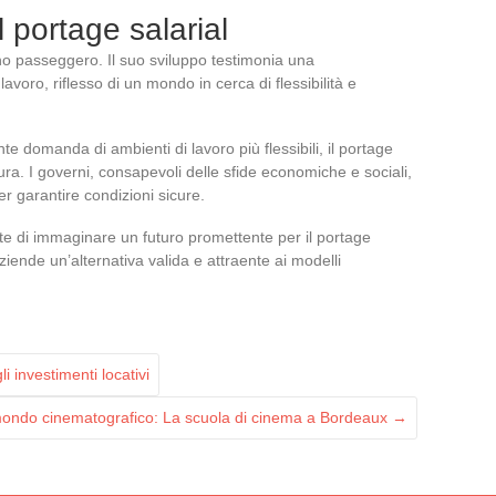
l portage salarial
 passeggero. Il suo sviluppo testimonia una
avoro, riflesso di un mondo in cerca di flessibilità e
e domanda di ambienti di lavoro più flessibili, il portage
ura. I governi, consapevoli delle sfide economiche e sociali,
r garantire condizioni sicure.
tte di immaginare un futuro promettente per il portage
 aziende un’alternativa valida e attraente ai modelli
i investimenti locativi
ondo cinematografico: La scuola di cinema a Bordeaux
→