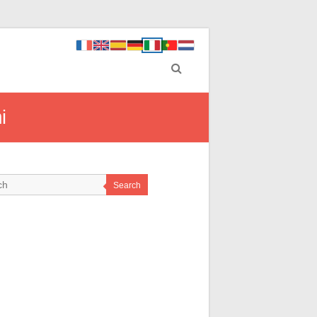
i
Search