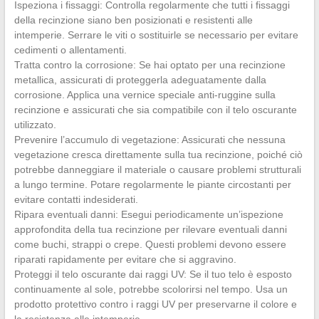
Ispeziona i fissaggi: Controlla regolarmente che tutti i fissaggi
della recinzione siano ben posizionati e resistenti alle
intemperie. Serrare le viti o sostituirle se necessario per evitare
cedimenti o allentamenti.
Tratta contro la corrosione: Se hai optato per una recinzione
metallica, assicurati di proteggerla adeguatamente dalla
corrosione. Applica una vernice speciale anti-ruggine sulla
recinzione e assicurati che sia compatibile con il telo oscurante
utilizzato.
Prevenire l’accumulo di vegetazione: Assicurati che nessuna
vegetazione cresca direttamente sulla tua recinzione, poiché ciò
potrebbe danneggiare il materiale o causare problemi strutturali
a lungo termine. Potare regolarmente le piante circostanti per
evitare contatti indesiderati.
Ripara eventuali danni: Esegui periodicamente un’ispezione
approfondita della tua recinzione per rilevare eventuali danni
come buchi, strappi o crepe. Questi problemi devono essere
riparati rapidamente per evitare che si aggravino.
Proteggi il telo oscurante dai raggi UV: Se il tuo telo è esposto
continuamente al sole, potrebbe scolorirsi nel tempo. Usa un
prodotto protettivo contro i raggi UV per preservarne il colore e
la resistenza alle intemperie.