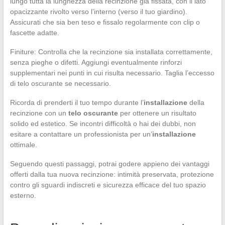
lungo tutta la lunghezza della recinzione già fissata, con il lato
opacizzante rivolto verso l’interno (verso il tuo giardino).
Assicurati che sia ben teso e fissalo regolarmente con clip o
fascette adatte.
Finiture: Controlla che la recinzione sia installata correttamente,
senza pieghe o difetti. Aggiungi eventualmente rinforzi
supplementari nei punti in cui risulta necessario. Taglia l’eccesso
di telo oscurante se necessario.
Ricorda di prenderti il tuo tempo durante l’
installazione
della
recinzione con un
telo oscurante
per ottenere un risultato
solido ed estetico. Se incontri difficoltà o hai dei dubbi, non
esitare a contattare un professionista per un’
installazione
ottimale.
Seguendo questi passaggi, potrai godere appieno dei vantaggi
offerti dalla tua nuova recinzione: intimità preservata, protezione
contro gli sguardi indiscreti e sicurezza efficace del tuo spazio
esterno.