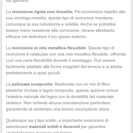
tuo giardino.
La
recinzione rigida non rivestita
: Più economica rispetto alla
sua omologa rivestita, questo tipo di recinzione mantiene
comunque la sua robustezza e solidità. Anche se potrebbe
essere meno resistente alla corrosione, rimane altrettanto
efficace nel delimitare il tuo spazio esterno.
La
recinzione in rete metallica flessibile
: Questo tipo di
recinzione è realizzato con una rete metallica flessibile, offrendo
così una certa flessibilità durante il montaggio. Può essere
facilmente adattato alle forme irregolari del terreno e si adatta
perfettamente a spazi piccoli.
La
palizzata composita
: Realizzata con un mix di fibre
plastiche riciclate e legno composito, questa opzione unisce
l’estetica naturale del legno con la durabilità del materiale
sintetico. Non richiede alcuna manutenzione particolare,
garantendo al contempo una buona oscurazione visiva.
Qualunque sia il tipo scelto, è importante assicurarsi di
selezionare
materiali solidi e durevoli
per garantire
un’installazione duratura nel tempo.