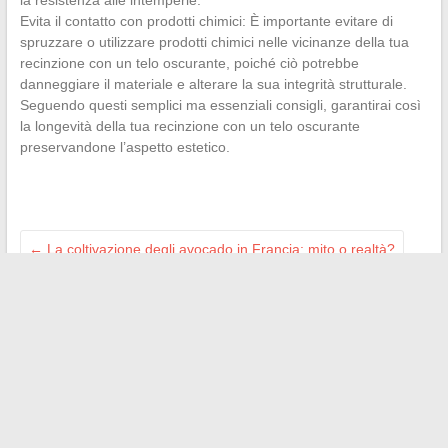
Evita il contatto con prodotti chimici: È importante evitare di
spruzzare o utilizzare prodotti chimici nelle vicinanze della tua
recinzione con un telo oscurante, poiché ciò potrebbe
danneggiare il materiale e alterare la sua integrità strutturale.
Seguendo questi semplici ma essenziali consigli, garantirai così
la longevità della tua recinzione con un telo oscurante
preservandone l’aspetto estetico.
←
La coltivazione degli avocado in Francia: mito o realtà?
Guida completa per installare il Google Play Store sulla tua
Smart TV
→
Search