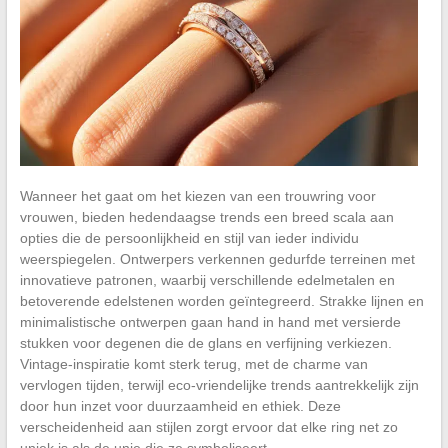
Wanneer het gaat om het kiezen van een trouwring voor
vrouwen, bieden hedendaagse trends een breed scala aan
opties die de persoonlijkheid en stijl van ieder individu
weerspiegelen. Ontwerpers verkennen gedurfde terreinen met
innovatieve patronen, waarbij verschillende edelmetalen en
betoverende edelstenen worden geïntegreerd. Strakke lijnen en
minimalistische ontwerpen gaan hand in hand met versierde
stukken voor degenen die de glans en verfijning verkiezen.
Vintage-inspiratie komt sterk terug, met de charme van
vervlogen tijden, terwijl eco-vriendelijke trends aantrekkelijk zijn
door hun inzet voor duurzaamheid en ethiek. Deze
verscheidenheid aan stijlen zorgt ervoor dat elke ring net zo
uniek is als de unie die ze symboliseert.