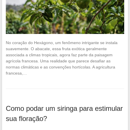
No coração do Hexágono, um fenômeno intrigante se instala
suavemente. O abacate, essa fruta exótica geralmente
associada a climas tropicais, agora faz parte da paisagem
agrícola francesa. Uma realidade que parece desafiar as
normas climáticas e as convenções hortícolas. A agricultura
francesa,…
Como podar um siringa para estimular
sua floração?