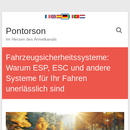
Pontorson
Im Herzen des Ärmelkanals
Fahrzeugsicherheitssysteme:
Warum ESP, ESC und andere
Systeme für Ihr Fahren
unerlässlich sind