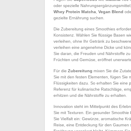
oder spezielle Nahrungsergänzungsmittel,
Whey Protein Matcha
,
Vegan Blend
od
gezielte Ernährung suchen.
Die Zubereitung eines Smoothies erforde
Konsistenz. Wählen Sie flüssige Basen w
verleihen, ohne Ihr Getränk zu beschwe
verleihen eine angenehme Dicke und könn
Sie daran, die Freuden und Nährstoffe zu
Früchten und Gemüse, eröffnet unerwarte
Für die
Zubereitung
mixen Sie die Zutate
Sie mit den festen Elementen, fügen Sie 
Flüssigkeiten dazu. So erhalten Sie eine 
Referenz für kulinarische Ratschläge, empf
erhitzen und die Nährstoffe zu erhalten.
Innovation steht im Mittelpunkt des Erleb
Sie mit Texturen. Ein gesunder Smoothie 
Sie Vielfalt ein: Gewürze, aromatische Krä
Reise, eine Entdeckung für den Gaumen se
Ernährung verankert bleibt. Kümmern Sie