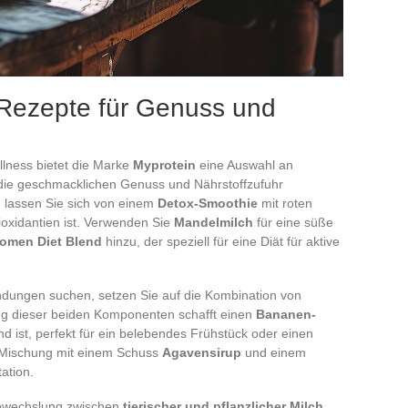
-Rezepte für Genuss und
lness bietet die Marke
Myprotein
eine Auswahl an
 die geschmacklichen Genuss und Nährstoffzufuhr
 lassen Sie sich von einem
Detox-Smoothie
mit roten
ioxidantien ist. Verwenden Sie
Mandelmilch
für eine süße
omen Diet Blend
hinzu, der speziell für eine Diät für aktive
dungen suchen, setzen Sie auf die Kombination von
ng dieser beiden Komponenten schafft einen
Bananen-
end ist, perfekt für ein belebendes Frühstück oder einen
 Mischung mit einem Schuss
Agavensirup
und einem
ation.
Abwechslung zwischen
tierischer und pflanzlicher Milch