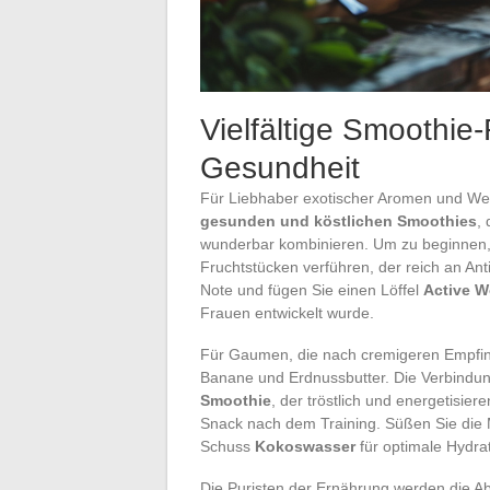
Vielfältige Smoothie
Gesundheit
Für Liebhaber exotischer Aromen und Wel
gesunden und köstlichen Smoothies
,
wunderbar kombinieren. Um zu beginnen,
Fruchtstücken verführen, der reich an Ant
Note und fügen Sie einen Löffel
Active W
Frauen entwickelt wurde.
Für Gaumen, die nach cremigeren Empfin
Banane und Erdnussbutter. Die Verbindu
Smoothie
, der tröstlich und energetisier
Snack nach dem Training. Süßen Sie die
Schuss
Kokoswasser
für optimale Hydrat
Die Puristen der Ernährung werden die 