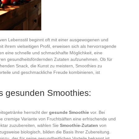
en Lebensstil beginnt oft mit einer ausgewogenen und
t ihrem vielseitigen Profil, erweisen sich als hervorragende
en eine schnelle und schmackhafte Möglichkeit, eine
ren gesundheitsfördernden Zutaten aufzunehmen. Ob für
schenden Snack, die Kunst zu meistern, Smoothies zu
orteile und geschmackliche Freude kombinieren, ist
es gesunden Smoothies:
itsgetränke herrscht der
gesunde Smoothie
vor. Bei
se cremige Variante von Fruchtsäften eine erfrischende und
ektar zuzubereiten, wählen Sie
Smoothie-Zutaten
von
ugsweise biologisch, bilden die Basis Ihrer Zubereitung.
inzu, der für seine gesundheitlichen Vorteile bekannt ist,