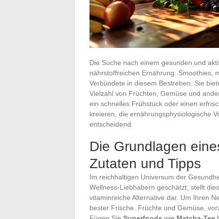
Die Suche nach einem gesunden und aktiv
nährstoffreichen Ernährung. Smoothies, mi
Verbündete in diesem Bestreben. Sie biet
Vielzahl von Früchten, Gemüse und ande
ein schnelles Frühstück oder einen erfri
kreieren, die ernährungsphysiologische V
entscheidend.
Die Grundlagen ein
Zutaten und Tipps
Im reichhaltigen Universum der Gesundhe
Wellness-Liebhabern geschätzt, stellt die
vitaminreiche Alternative dar. Um Ihren N
bester Frische. Früchte und Gemüse, vorz
Fügen Sie
Superfoods
wie
Matcha-Tee
h