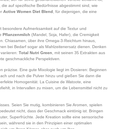
 die auf spezifische Bedürfnisse abgestimmt sind, wie
er
Active Women Diet Blend
, für diejenigen, die eine
rt besondere Aufmerksamkeit auf die Textur und
ie
Pflanzenmilch
(Mandel, Soja, Hafer), die Cremigkeit
ren. Chiasamen, über ihre Omega-3-Reichtum hinaus,
en bei Bedarf sogar als Mahlzeitenersatz dienen. Denken
 variieren:
Total Nutri Green
, mit seinen 35 Extrakten aus
te geschmackliche Perspektiven.
n präzise. Eine gute Mixologie liegt im Dosieren: Beginnen
nach und nach die Pulver hinzu und gießen Sie dann die
perfekte Homogenität. La Cuisine de Watoote, eine
iehlt, in Intervallen zu mixen, um die Lebensmittel nicht zu
nisses. Seien Sie mutig, kombinieren Sie Aromen, spielen
bedeutet nicht, dass der Geschmack eintönig ist. Bringen
uter, Superfrüchte. Jede Kreation sollte eine sensorische
in, während sie in den Prinzipien einer optimalen
 sich um Ihren Körper, aber auch um Ihre