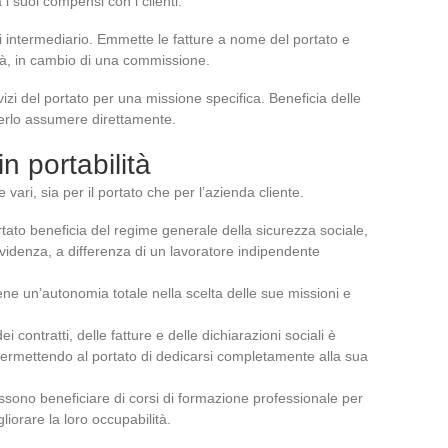
 suoi compensi con i clienti.
di intermediario. Emmette le fatture a nome del portato e
ità, in cambio di una commissione.
vizi del portato per una missione specifica. Beneficia delle
erlo assumere direttamente.
in portabilità
vari, sia per il portato che per l’azienda cliente.
ortato beneficia del regime generale della sicurezza sociale,
videnza, a differenza di un lavoratore indipendente
iene un’autonomia totale nella scelta delle sue missioni e
ei contratti, delle fatture e delle dichiarazioni sociali è
, permettendo al portato di dedicarsi completamente alla sua
possono beneficiare di corsi di formazione professionale per
iorare la loro occupabilità.