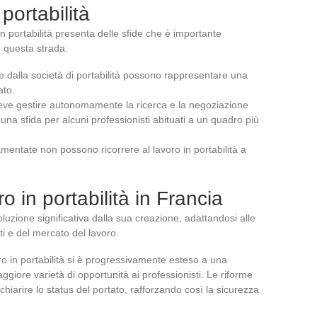
 portabilità
n portabilità presenta delle sfide che è importante
 questa strada.
e dalla società di portabilità possono rappresentare una
ato.
 deve gestire autonomamente la ricerca e la negoziazione
e una sfida per alcuni professionisti abituati a un quadro più
amentate non possono ricorrere al lavoro in portabilità a
o in portabilità in Francia
oluzione significativa dalla sua creazione, adattandosi alle
i e del mercato del lavoro.
voro in portabilità si è progressivamente esteso a una
ggiore varietà di opportunità ai professionisti. Le riforme
hiarire lo status del portato, rafforzando così la sicurezza