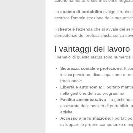
autonomamente le sue missioni e negozia i
La
società di portabilità
svolge il ruolo 
gestisce l’amministrazione della sua attiv
Il
cliente
è l’azienda che si avvale dei ser
competenze del professionista senza dov
I vantaggi del lavoro 
I benefici di questo status sono numerosi e 
Sicurezza sociale e protezione
: Il p
inclusi pensione, disoccupazione e pre
tradizionale.
Libertà e autonomia
: Il portato mant
nella gestione del suo programma.
Facilità amministrativa
: La gestione d
assicurata dalla società di portabilità
attività.
Accesso alla formazione
: I portati 
sviluppare le proprie competenze e migl