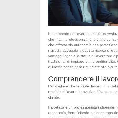
In un mondo del lavoro in continua evoluzion
che mai. I professionisti, che siano consul
che offrano sia autonomia che protezione s
risposta adeguata a questa ricerca di equi
vantaggi legati allo status di lavoratore d
tradizionali di impiego e imprenditorialit
di libertà senza però rinunciare alla sicur
Comprendere il lavoro
Per cogliere i benefici del lavoro in port
modello di lavoro innovativo si basa su una r
cliente.
Il
portato
è un professionista indipendente 
autonomia, beneficiando nel contempo dell