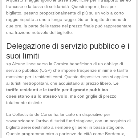
A questo si aggiungono le tasse specifiche per il trasporto aereo
francese e la tassa di solidarietà. Questi importi, fissi per
biglietto, pesano proporzionalmente di più su un volo a corto
raggio rispetto a uno a lungo raggio. Su un tragitto di meno di
due ore, la parte delle tasse nel prezzo finale può rappresentare
una frazione notevole del biglietto.
Delegazione di servizio pubblico e i
suoi limiti
<p Alcune linee verso la Corsica beneficiano di un obbligo di
servizio pubblico (OSP) che impone frequenze minime e tariffe
massime per i residenti corsi. Questo dispositivo non si applica
ai turisti metropolitani, che acquistano al prezzo libero.
Le
tariffe residenti e le tariffe per il grande pubblico
coesistono sullo stesso volo
, ma con griglie di prezzo
totalmente distinte.
La Collectivité de Corse ha lanciato un dispositivo per
sovvenzionare l’arrivo di turisti fuori stagione, con un acquisto di
biglietti aerei destinato a riempire gli aerei in bassa stagione.
Questo programma mira a partenze da città come Bordeaux,