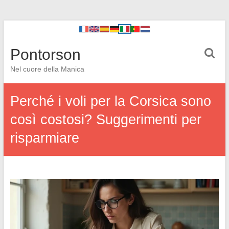
Pontorson
Nel cuore della Manica
Perché i voli per la Corsica sono
così costosi? Suggerimenti per
risparmiare