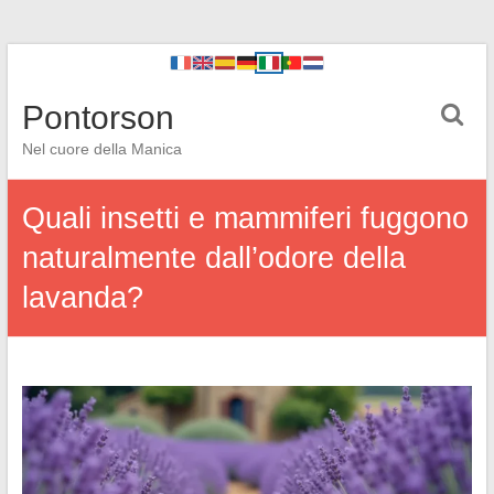
Pontorson
Nel cuore della Manica
Quali insetti e mammiferi fuggono
naturalmente dall’odore della
lavanda?