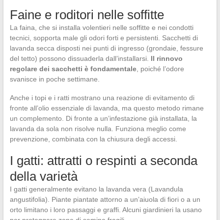
Faine e roditori nelle soffitte
La faina, che si installa volentieri nelle soffitte e nei condotti
tecnici, sopporta male gli odori forti e persistenti. Sacchetti di
lavanda secca disposti nei punti di ingresso (grondaie, fessure
del tetto) possono dissuaderla dall’installarsi.
Il rinnovo
regolare dei sacchetti è fondamentale
, poiché l’odore
svanisce in poche settimane.
Anche i topi e i ratti mostrano una reazione di evitamento di
fronte all’olio essenziale di lavanda, ma questo metodo rimane
un complemento. Di fronte a un’infestazione già installata, la
lavanda da sola non risolve nulla. Funziona meglio come
prevenzione, combinata con la chiusura degli accessi.
I gatti: attratti o respinti a seconda
della varietà
I gatti generalmente evitano la lavanda vera (Lavandula
angustifolia). Piante piantate attorno a un’aiuola di fiori o a un
orto limitano i loro passaggi e graffi. Alcuni giardinieri la usano
per proteggere zone di semina fragili.