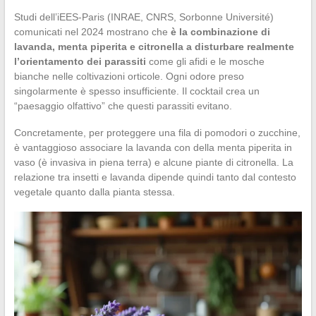
Studi dell’iEES-Paris (INRAE, CNRS, Sorbonne Université)
comunicati nel 2024 mostrano che
è la combinazione di
lavanda, menta piperita e citronella a disturbare realmente
l’orientamento dei parassiti
come gli afidi e le mosche
bianche nelle coltivazioni orticole. Ogni odore preso
singolarmente è spesso insufficiente. Il cocktail crea un
“paesaggio olfattivo” che questi parassiti evitano.
Concretamente, per proteggere una fila di pomodori o zucchine,
è vantaggioso associare la lavanda con della menta piperita in
vaso (è invasiva in piena terra) e alcune piante di citronella. La
relazione tra insetti e lavanda dipende quindi tanto dal contesto
vegetale quanto dalla pianta stessa.