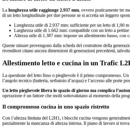
La
lunghezza utile raggiunge 2.937 mm
, ovvero praticamente tre m
di un letto longitudinale per due persone se si accetta un leggero spos
Lunghezza utile di 2.937 mm: sufficiente per un letto di 1,90 m 
Larghezza utile di 1.662 mm: compatibile con un letto a pettine
Altezza utile di 1.387 mm: impone un allestimento basso, con cass
Queste misure provengono dalla scheda del costruttore della generazio
rivenditori citano ancora dimensioni di generazioni precedenti, talvolta
Allestimento letto e cucina in un Trafic 
La questione del letto fisso o pieghevole è il primo compromesso. Un l
l’angolo tecnico (batteria, serbatoio d’acqua) e l’accesso alle porte post
Un letto pieghevole libera lo spazio di giorno ma complica l’auto
operazione è un fattore che molti sottovalutano al momento della prog
Il compromesso cucina in uno spazio ristretto
Con l’altezza limitata del L2H1, i blocchi cucina vengono generalmente 
parzialmente la mancanza di altezza interna. Il piano di lavoro si trova