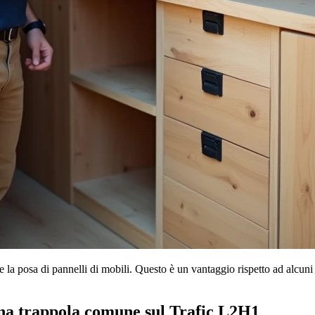
telli e la posa di pannelli di mobili. Questo è un vantaggio rispetto ad a
una trappola comune sul Trafic L2H1