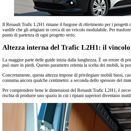
Il Renault Trafic L2H1 rimane il furgone di riferimento per i progetti d
vanlife che gli artigiani in cerca di un veicolo modulabile. Per trasform
punto di partenza di ogni progetto serio.
Altezza interna del Trafic L2H1: il vincolo
La maggior parte delle guide inizia dalla lunghezza. È un errore di pr
può stare in piedi. Questo parametro orienta la scelta dei mobili, la posi
Concretamente, questa altezza impone di privilegiare mobili bassi, cass
consuma ancora qualche centimetro: a seconda dello spessore del materi
Per comprendere bene le dimensioni del Renault Trafic L2H1, è necessa
rischia di produrre uno spazio in cui i ripiani superiori diventano inutil