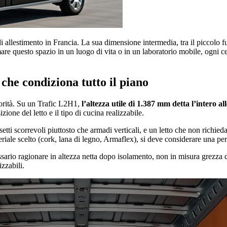
i allestimento in Francia. La sua dimensione intermedia, tra il piccolo fu
are questo spazio in un luogo di vita o in un laboratorio mobile, ogni cen
 che condiziona tutto il piano
iorità. Su un Trafic L2H1,
l’altezza utile di 1.387 mm detta l’intero al
zione del letto e il tipo di cucina realizzabile.
etti scorrevoli piuttosto che armadi verticali, e un letto che non richied
ale scelto (cork, lana di legno, Armaflex), si deve considerare una perd
rio ragionare in altezza netta dopo isolamento, non in misura grezza de
izzabili.