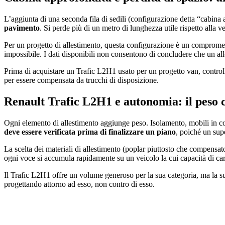
L’aggiunta di una seconda fila di sedili (configurazione detta “cabina 
pavimento
. Si perde più di un metro di lunghezza utile rispetto alla 
Per un progetto di allestimento, questa configurazione è un compromess
impossibile. I dati disponibili non consentono di concludere che un alle
Prima di acquistare un Trafic L2H1 usato per un progetto van, controll
per essere compensata da trucchi di disposizione.
Renault Trafic L2H1 e autonomia: il peso 
Ogni elemento di allestimento aggiunge peso. Isolamento, mobili in compe
deve essere verificata prima di finalizzare un piano
, poiché un sup
La scelta dei materiali di allestimento (poplar piuttosto che compensat
ogni voce si accumula rapidamente su un veicolo la cui capacità di car
Il Trafic L2H1 offre un volume generoso per la sua categoria, ma la sua
progettando attorno ad esso, non contro di esso.