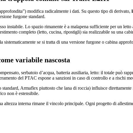
approfondita”) modifica radicalmente i dati. Su questo tipo di derivato,
versione furgone standard.
o instabile. Lo spazio rimanente è a malapena sufficiente per un letto ag
stimento completo (letto, cucina, ripostigli) sia realizzabile su una cab
a sistematicamente se si tratta di una versione furgone o cabina approfon
come variabile nascosta
nsato, serbatoio d’acqua, batteria ausiliaria, letto: il totale può rappr
eramento del PTAC espone a sanzioni in caso di controllo e a rischi me
o standard, Armaflex piuttosto che lana di roccia) influisce direttamente 
ico non è estensibile.
 altezza interna rimane il vincolo principale. Ogni progetto di allestime