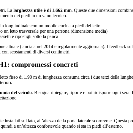
etri. La
larghezza utile è di 1.662 mm
. Queste due dimensioni combinate
tamento dei piedi in un vano tecnico.
in longitudinale con un mobile cucina a piedi del letto
 o un letto trasversale per una persona (dimensione media)
etti e ripostigli sotto la panca
ne attuale (lanciata nel 2014 e regolarmente aggiornata). I feedback s
 con scostamenti di diversi centimetri.
L2H1: compromessi concreti
etto fisso di 1,90 m di lunghezza consuma circa i due terzi della lunghe
eriori.
nomia del veicolo
. Bisogna ripiegare, riporre e poi ridisporre ogni sera. 
ettazione.
installati sul lato, all’altezza della porta laterale scorrevole. Questa
 quindi a un’altezza confortevole quando si sta in piedi all’esterno.