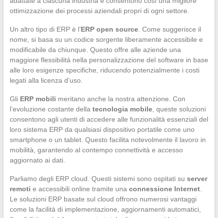
adattate a ciascuna industria e consentono così una migliore
ottimizzazione dei processi aziendali propri di ogni settore.
Un altro tipo di ERP è l’
ERP open source
. Come suggerisce il
nome, si basa su un codice sorgente liberamente accessibile e
modificabile da chiunque. Questo offre alle aziende una
maggiore flessibilità nella personalizzazione del software in base
alle loro esigenze specifiche, riducendo potenzialmente i costi
legati alla licenza d’uso.
Gli
ERP mobili
meritano anche la nostra attenzione. Con
l’evoluzione costante della
tecnologia mobile
, queste soluzioni
consentono agli utenti di accedere alle funzionalità essenziali del
loro sistema ERP da qualsiasi dispositivo portatile come uno
smartphone o un tablet. Questo facilita notevolmente il lavoro in
mobilità, garantendo al contempo connettività e accesso
aggiornato ai dati.
Parliamo degli ERP cloud. Questi sistemi sono ospitati su
server
remoti
e accessibili online tramite una
connessione Internet
.
Le soluzioni ERP basate sul cloud offrono numerosi vantaggi
come la facilità di implementazione, aggiornamenti automatici,