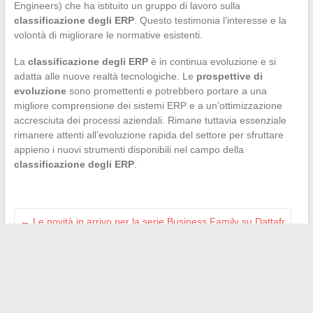
Engineers) che ha istituito un gruppo di lavoro sulla
classificazione degli ERP
. Questo testimonia l’interesse e la
volontà di migliorare le normative esistenti.
La
classificazione degli ERP
è in continua evoluzione e si
adatta alle nuove realtà tecnologiche. Le
prospettive di
evoluzione
sono promettenti e potrebbero portare a una
migliore comprensione dei sistemi ERP e a un’ottimizzazione
accresciuta dei processi aziendali. Rimane tuttavia essenziale
rimanere attenti all’evoluzione rapida del settore per sfruttare
appieno i nuovi strumenti disponibili nel campo della
classificazione degli ERP
.
←
Le novità in arrivo per la serie Business Family su Dattafr
È possibile ottenere una casa gratuitamente? – La Gazette di
Constantine
→
Search