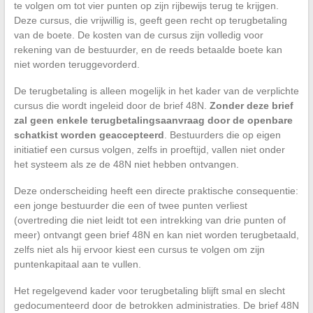
te volgen om tot vier punten op zijn rijbewijs terug te krijgen.
Deze cursus, die vrijwillig is, geeft geen recht op terugbetaling
van de boete. De kosten van de cursus zijn volledig voor
rekening van de bestuurder, en de reeds betaalde boete kan
niet worden teruggevorderd.
De terugbetaling is alleen mogelijk in het kader van de verplichte
cursus die wordt ingeleid door de brief 48N.
Zonder deze brief
zal geen enkele terugbetalingsaanvraag door de openbare
schatkist worden geaccepteerd
. Bestuurders die op eigen
initiatief een cursus volgen, zelfs in proeftijd, vallen niet onder
het systeem als ze de 48N niet hebben ontvangen.
Deze onderscheiding heeft een directe praktische consequentie:
een jonge bestuurder die een of twee punten verliest
(overtreding die niet leidt tot een intrekking van drie punten of
meer) ontvangt geen brief 48N en kan niet worden terugbetaald,
zelfs niet als hij ervoor kiest een cursus te volgen om zijn
puntenkapitaal aan te vullen.
Het regelgevend kader voor terugbetaling blijft smal en slecht
gedocumenteerd door de betrokken administraties. De brief 48N