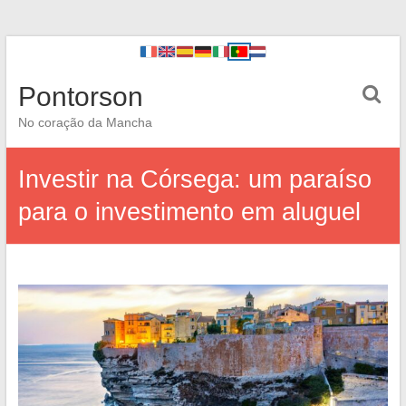
Pontorson
No coração da Mancha
Investir na Córsega: um paraíso
para o investimento em aluguel