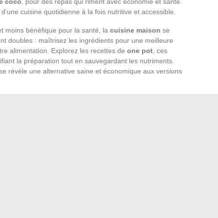
de coco
, pour des repas qui riment avec économie et santé.
 d’une cuisine quotidienne à la fois nutritive et accessible.
t moins bénéfique pour la santé, la
cuisine maison
se
nt doubles : maîtrisez les ingrédients pour une meilleure
tre alimentation. Explorez les recettes de
one pot
, ces
ifiant la préparation tout en sauvegardant les nutriments.
se révèle une alternative saine et économique aux versions
ne alternative séduisante aux produits transformés souvent
ine idées recettes
, planifiez des repas simples comme
égumes ou des omelettes fourrées. Ces suggestions ne
et garantissent une alimentation équilibrée pour tous les
e budget, misez sur la régularité des
plats familiaux
. Les
r lorsque vous cuisinez en quantités plus importantes. Des
s lasagnes se prêtent parfaitement à cette approche. Ils se
gelés pour les jours où le temps manque. La planification
de votre santé.