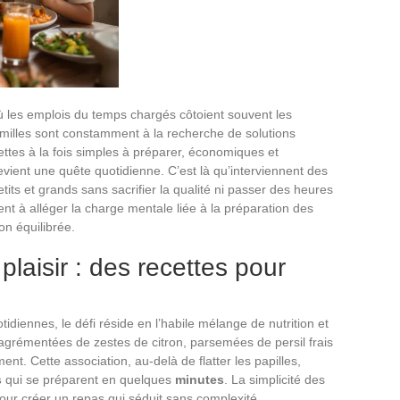
où les emplois du temps chargés côtoient souvent les
amilles sont constamment à la recherche de solutions
ettes à la fois simples à préparer, économiques et
vient une quête quotidienne. C’est là qu’interviennent des
tits et grands sans sacrifier la qualité ni passer des heures
ent à alléger la charge mentale liée à la préparation des
on équilibrée.
 plaisir : des recettes pour
idiennes, le défi réside en l’habile mélange de nutrition et
, agrémentées de zestes de citron, parsemées de persil frais
. Cette association, au-delà de flatter les papilles,
s
qui se préparent en quelques
minutes
. La simplicité des
our créer un repas qui séduit sans complexité.