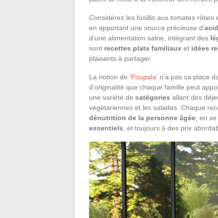
Considérez les fusillis aux tomates rôties 
en apportant une source précieuse d’
aci
d’une alimentation saine, intégrant des
l
sont
recettes plats familiaux
et
idées re
plaisants à partager.
La notion de ‘
Poupala
‘ n’a pas sa place d
d’originalité que chaque famille peut appo
une variété de
catégories
allant des déje
végétariennes et les salades. Chaque rece
dénutrition de la personne âgée
, en se
essentiels
, et toujours à des prix aborda