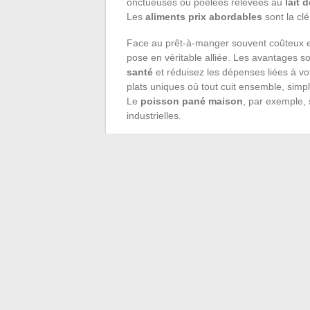
onctueuses ou poêlées relevées au
lait 
Les
aliments prix abordables
sont la clé
Face au prêt-à-manger souvent coûteux e
pose en véritable alliée. Les avantages so
santé
et réduisez les dépenses liées à vo
plats uniques où tout cuit ensemble, simpl
Le
poisson pané maison
, par exemple, 
industrielles.
Les
recettes faciles et rapides
offrent u
onéreux et moins nutritifs. Pour une
sema
des salades composées, des tartes aux l
requièrent pas des heures de préparation 
membres de la famille.
Pour des repas sains sans faire flamber l
économies d’échelle jouent en votre faveu
plats comme les ragoûts, les currys ou le
conservent bien et peuvent même être con
devient l’alliée de votre porte-monnaie et 