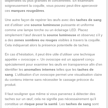
dispersées ou plus grandes et concentrées. En examinant
soigneusement la coquille, vous pouvez peut-être apercevoir
ces
marques rougeâtres
.
Une autre façon de repérer les œufs avec des
taches de sang
est d’utiliser une
source lumineuse
puissante et uniforme
comme une lampe torche ou un éclairage LED. Placez
simplement l’œuf devant la
source lumineuse
et observez s’il y
a des
zones sombres ou rouges
visibles à travers la coquille.
Cela indiquerait alors la présence potentielle de taches.
En cas d’hésitation, il peut être utile d’utiliser une technique
appelée « ovoscope ». Un ovoscope est un appareil conçu
spécialement pour examiner les œufs en transparence afin d’en
identifier les
anomalies internes
telles que les
taches de
sang
. L’utilisation d’un ovoscope permet une visualisation claire
du contenu interne sans nécessiter le cassage précoce du
produit.
Il faut souligner que même si vous parvenez à détecter des
taches sur un œuf, cela ne signifie pas nécessairement qu’il
constitue un
risque pour la santé
. Les
taches de sang
sont