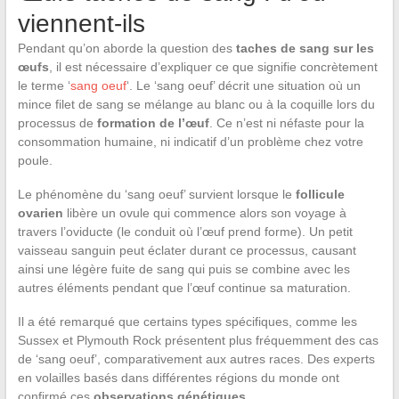
viennent-ils
Pendant qu’on aborde la question des
taches de sang sur les
œufs
, il est nécessaire d’expliquer ce que signifie concrètement
le terme ‘
sang oeuf
‘. Le ‘sang oeuf’ décrit une situation où un
mince filet de sang se mélange au blanc ou à la coquille lors du
processus de
formation de l’œuf
. Ce n’est ni néfaste pour la
consommation humaine, ni indicatif d’un problème chez votre
poule.
Le phénomène du ‘sang oeuf’ survient lorsque le
follicule
ovarien
libère un ovule qui commence alors son voyage à
travers l’oviducte (le conduit où l’œuf prend forme). Un petit
vaisseau sanguin peut éclater durant ce processus, causant
ainsi une légère fuite de sang qui puis se combine avec les
autres éléments pendant que l’œuf continue sa maturation.
Il a été remarqué que certains types spécifiques, comme les
Sussex et Plymouth Rock présentent plus fréquemment des cas
de ‘sang oeuf’, comparativement aux autres races. Des experts
en volailles basés dans différentes régions du monde ont
confirmé ces
observations génétiques
.