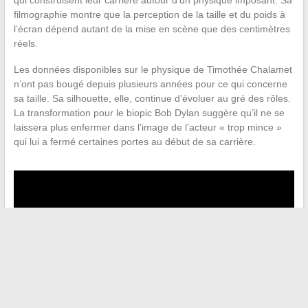
qui construisent leur carrière autour d’un physique imposant. Sa
filmographie montre que la perception de la taille et du poids à
l’écran dépend autant de la mise en scène que des centimètres
réels.
Les données disponibles sur le physique de Timothée Chalamet
n’ont pas bougé depuis plusieurs années pour ce qui concerne
sa taille. Sa silhouette, elle, continue d’évoluer au gré des rôles.
La transformation pour le biopic Bob Dylan suggère qu’il ne se
laissera plus enfermer dans l’image de l’acteur « trop mince »
qui lui a fermé certaines portes au début de sa carrière.