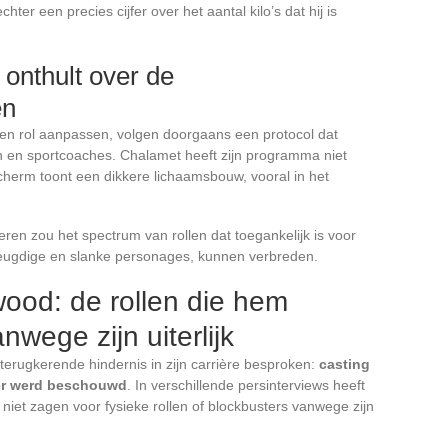
ter een precies cijfer over het aantal kilo’s dat hij is
 onthult over de
en
een rol aanpassen, volgen doorgaans een protocol dat
 en sportcoaches. Chalamet heeft zijn programma niet
scherm toont een dikkere lichaamsbouw, vooral in het
eren zou het spectrum van rollen dat toegankelijk is voor
t jeugdige en slanke personages, kunnen verbreden.
ood: de rollen die hem
wege zijn uiterlijk
terugkerende hindernis in zijn carrière besproken:
casting
ger werd beschouwd
. In verschillende persinterviews heeft
niet zagen voor fysieke rollen of blockbusters vanwege zijn