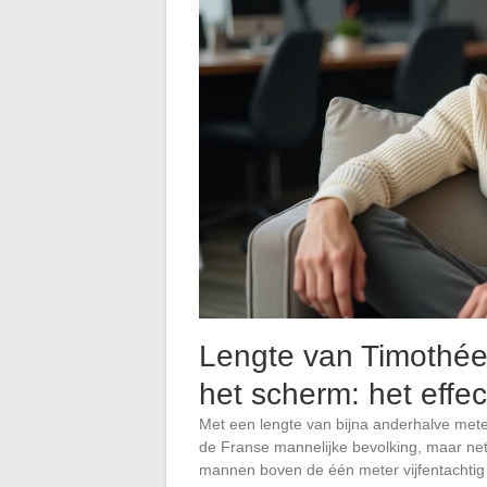
Lengte van Timothée
het scherm: het effe
Met een lengte van bijna anderhalve mete
de Franse mannelijke bevolking, maar net
mannen boven de één meter vijfentachtig