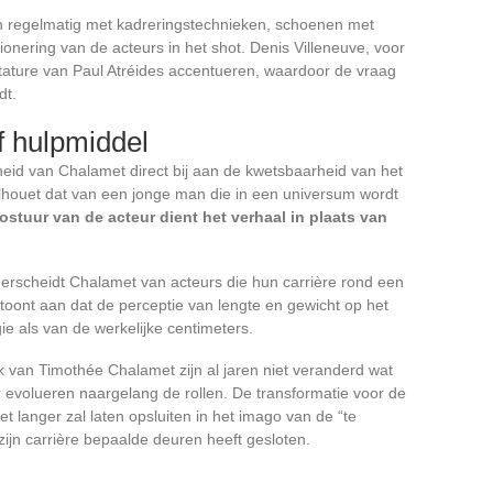
n regelmatig met kadreringstechnieken, schoenen met
ionering van de acteurs in het shot. Denis Villeneuve, voor
tature van Paul Atréides accentueren, waardoor de vraag
dt.
ef hulpmiddel
eid van Chalamet direct bij aan de kwetsbaarheid van het
ilhouet dat van een jonge man die in een universum wordt
ostuur van de acteur dient het verhaal in plaats van
erscheidt Chalamet van acteurs die hun carrière rond een
e toont aan dat de perceptie van lengte en gewicht op het
ie als van de werkelijke centimeters.
k van Timothée Chalamet zijn al jaren niet veranderd wat
chter evolueren naargelang de rollen. De transformatie voor de
et langer zal laten opsluiten in het imago van de “te
ijn carrière bepaalde deuren heeft gesloten.