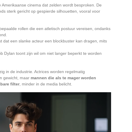
de Amerikaanse cinema dat zelden wordt besproken. De
s sterk gericht op gespierde silhouetten, vooral voor
n bepaalde rollen die een atletisch postuur vereisen, ondanks
kend.
t dat een slanke acteur een blockbuster kan dragen, mits
 Dylan toont zijn wil om niet langer beperkt te worden
ig in de industrie. Actrices worden regelmatig
n gewicht, maar
mannen die als te mager worden
are filter
, minder in de media belicht.