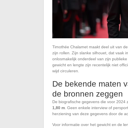
Timothée Chalamet maakt deel uit van de a
zijn rollen. Zijn slanke silhouet, dat vaa
onlosmakelijk onderdeel van zijn publiek
gewicht en lengte zijn recentelijk niet off
wijd circuleren.
De bekende maten v
de bronnen zeggen
De biografische gegevens die voor 2024 z
1,80 m
. Geen enkele interview of perspor
herziening van deze gegevens door de act
Voor informatie over het gewicht en de l