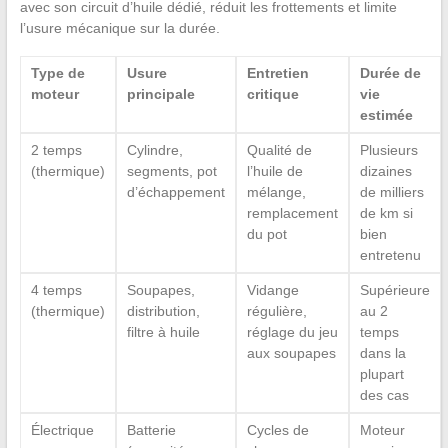
avec son circuit d’huile dédié, réduit les frottements et limite
l’usure mécanique sur la durée.
Type de
Usure
Entretien
Durée de
moteur
principale
critique
vie
estimée
2 temps
Cylindre,
Qualité de
Plusieurs
(thermique)
segments, pot
l’huile de
dizaines
d’échappement
mélange,
de milliers
remplacement
de km si
du pot
bien
entretenu
4 temps
Soupapes,
Vidange
Supérieure
(thermique)
distribution,
régulière,
au 2
filtre à huile
réglage du jeu
temps
aux soupapes
dans la
plupart
des cas
Électrique
Batterie
Cycles de
Moteur