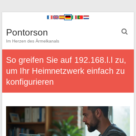
Pontorson
Im Herzen des Ärmelkanals
So greifen Sie auf 192.168.l.l zu,
um Ihr Heimnetzwerk einfach zu
konfigurieren