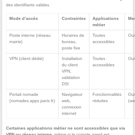
des identifiants valides.
Mode d’accès
Contraintes
Applications
Me
métier
Poste interne (réseau
Horaires de
Toutes
Oui
mairie)
bureau,
accessibles
poste fixe
VPN (client dédié)
Installation
Toutes
Oui
du client
accessibles
VPN,
validation
DSI
Portail nomade
Navigateur
Fonctionnalités
Oui
(nomades.apps.paris.fr)
web,
réduites
(we
connexion
internet
Certaines applications métier ne sont accessibles que via
VPN ou réseau interne
, même si le compte agent est