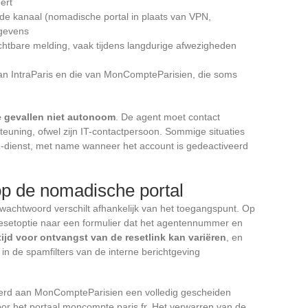
ert
rde kanaal (nomadische portal in plaats van VPN,
egevens
htbare melding, vaak tijdens langdurige afwezigheden
an IntraParis en die van MonCompteParisien, die soms
e gevallen niet autonoom
. De agent moet contact
uning, ofwel zijn IT-contactpersoon. Sommige situaties
R-dienst, met name wanneer het account is gedeactiveerd
p de nomadische portal
 wachtwoord verschilt afhankelijk van het toegangspunt. Op
 resetoptie naar een formulier dat het agentennummer en
tijd voor ontvangst van de resetlink kan variëren
, en
in de spamfilters van de interne berichtgeving
eerd aan MonCompteParisien een volledig gescheiden
oor het portaal moncompte.paris.fr. Het verwarren van de