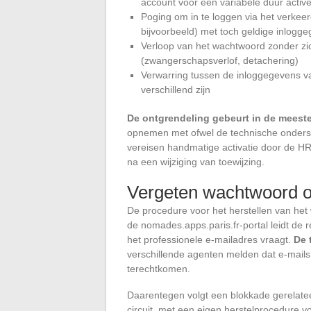
account voor een variabele duur active
Poging om in te loggen via het verkee
bijvoorbeeld) met toch geldige inlogg
Verloop van het wachtwoord zonder zic
(zwangerschapsverlof, detachering)
Verwarring tussen de inloggegevens v
verschillend zijn
De ontgrendeling gebeurt in de meest
opnemen met ofwel de technische onderste
vereisen handmatige activatie door de H
na een wijziging van toewijzing.
Vergeten wachtwoord o
De procedure voor het herstellen van het
de nomades.apps.paris.fr-portal leidt de
het professionele e-mailadres vraagt.
De 
verschillende agenten melden dat e-mails 
terechtkomen.
Daarentegen volgt een blokkade gerelat
circuit, met een eigen herstelprocedure v