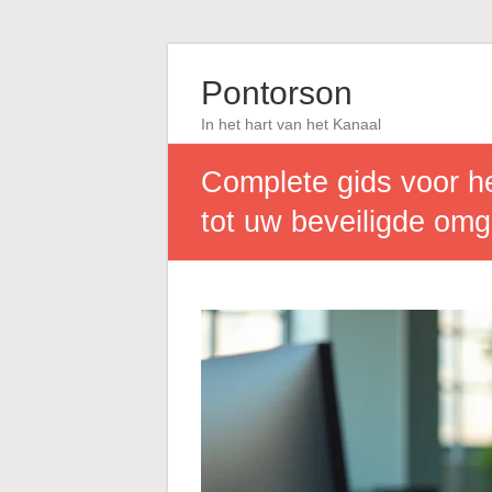
Pontorson
In het hart van het Kanaal
Complete gids voor h
tot uw beveiligde om