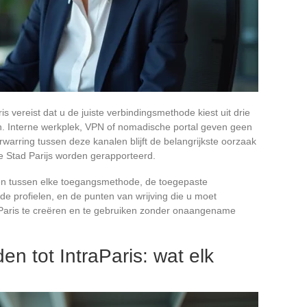
 vereist dat u de juiste verbindingsmethode kiest uit drie
n. Interne werkplek, VPN of nomadische portal geven geen
rwarring tussen deze kanalen blijft de belangrijkste oorzaak
e Stad Parijs worden gerapporteerd.
llen tussen elke toegangsmethode, de toegepaste
e profielen, en de punten van wrijving die u moet
Paris te creëren en te gebruiken zonder onaangename
n tot IntraParis: wat elk