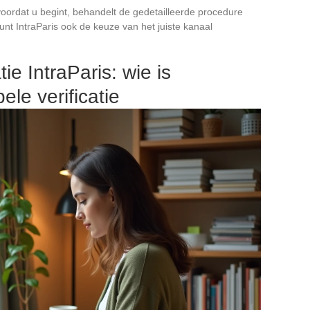
ordat u begint, behandelt de gedetailleerde procedure
t IntraParis ook de keuze van het juiste kanaal
ie IntraParis: wie is
ele verificatie