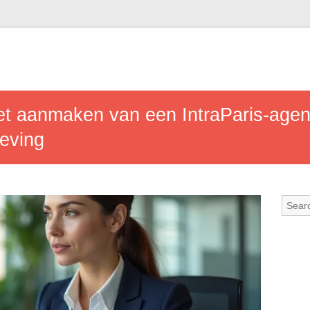
et aanmaken van een IntraParis-age
geving