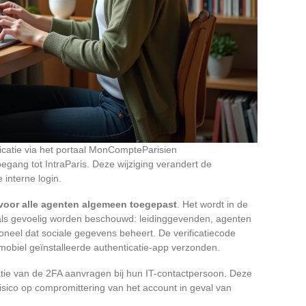
nticatie via het portaal MonCompteParisien
egang tot IntraParis. Deze wijziging verandert de
 interne login.
t voor alle agenten algemeen toegepast
. Het wordt in de
e als gevoelig worden beschouwd: leidinggevenden, agenten
oneel dat sociale gegevens beheert. De verificatiecode
mobiel geïnstalleerde authenticatie-app verzonden.
vatie van de 2FA aanvragen bij hun IT-contactpersoon. Deze
 risico op compromittering van het account in geval van