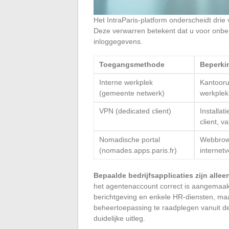
Het IntraParis-platform onderscheidt drie
Deze verwarren betekent dat u voor onber
inloggegevens.
Toegangsmethode
Beperki
Interne werkplek
Kantooru
(gemeente netwerk)
werkplek
VPN (dedicated client)
Installat
client, v
Nomadische portal
Webbrow
(nomades.apps.paris.fr)
internetv
Bepaalde bedrijfsapplicaties zijn allee
het agentenaccount correct is aangemaakt
berichtgeving en enkele HR-diensten, maar
beheertoepassing te raadplegen vanuit de
duidelijke uitleg.