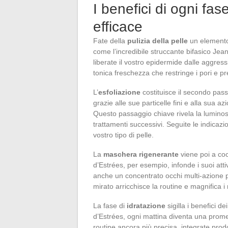
I benefici di ogni fas
efficace
Fate della
pulizia della pelle
un elemento 
come l’incredibile struccante bifasico Jea
liberate il vostro epidermide dalle aggre
tonica freschezza che restringe i pori e pre
L’
esfoliazione
costituisce il secondo pas
grazie alle sue particelle fini e alla sua 
Questo passaggio chiave rivela la luminos
trattamenti successivi. Seguite le indicaz
vostro tipo di pelle.
La
maschera rigenerante
viene poi a coc
d’Estrées, per esempio, infonde i suoi atti
anche un concentrato occhi multi-azione 
mirato arricchisce la routine e magnifica i r
La fase di
idratazione
sigilla i benefici 
d’Estrées, ogni mattina diventa una prome
routine ancora più precisa, integrate prodot