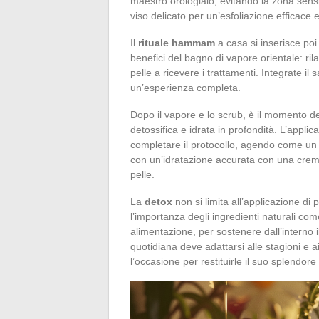
maestro orologiaio, evitando la zona sensi
viso delicato per un’esfoliazione efficace 
Il
rituale hammam
a casa si inserisce poi 
benefici del bagno di vapore orientale: ri
pelle a ricevere i trattamenti. Integrate il
un’esperienza completa.
Dopo il vapore e lo scrub, è il momento d
detossifica e idrata in profondità. L’applic
completare il protocollo, agendo come un 
con un’idratazione accurata con una crema 
pelle.
La
detox
non si limita all’applicazione di
l’importanza degli ingredienti naturali come
alimentazione, per sostenere dall’interno il
quotidiana deve adattarsi alle stagioni e ai
l’occasione per restituirle il suo splendore 