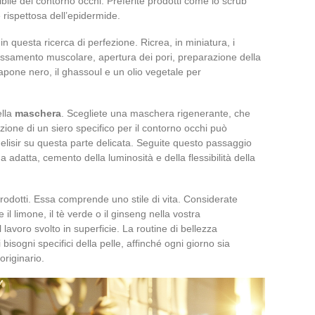
bile del contorno occhi. Preferite prodotti come lo scrub
e rispettosa dell’epidermide.
in questa ricerca di perfezione. Ricrea, in miniatura, i
lassamento muscolare, apertura dei pori, preparazione della
 sapone nero, il ghassoul e un olio vegetale per
ella
maschera
. Scegliete una maschera rigenerante, che
azione di un siero specifico per il contorno occhi può
elisir su questa parte delicata. Seguite questo passaggio
adatta, cemento della luminosità e della flessibilità della
 prodotti. Essa comprende uno stile di vita. Considerate
 il limone, il tè verde o il ginseng nella vostra
 lavoro svolto in superficie. La routine di bellezza
 bisogni specifici della pelle, affinché ogni giorno sia
originario.