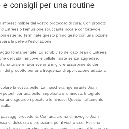
e e consigli per una routine
imprescindibile del vostro protocollo di cura. Con prodotti
n d’Estrées o l’emulsione struccante ricca e confortevole,
ssioni esterne. Terminate questo primo gesto con una lozione
para la pelle all’esfoliazione.
saggio fondamentale. Lo scrub viso delicato Jean d’Estrées,
azione delicata, rimuove le cellule morte senza aggredire.
ità naturale e favorisce una migliore assorbimento dei
ioni del prodotto per una frequenza di applicazione adatta al
colare la vostra pelle. La maschera rigenerante Jean
vi potenti per una pelle rimpolpata e luminosa. Integrate
per uno sguardo riposato e luminoso. Questo trattamento
isultati.
dei passaggi precedenti. Con una crema di risveglio Jean
ssa di dolcezza e protezione per il vostro viso. Per una
ti a base di ingredienti naturali come il limone, il tè verde o