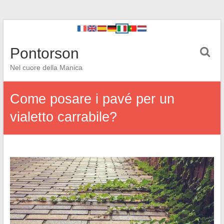
Pontorson
Nel cuore della Manica
Come posare i pavé per un
vialetto carrabile?