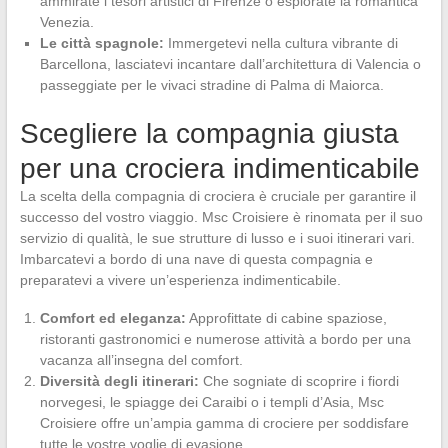
ammirate i tesori artistici di Firenze o esplorate la romantica
Venezia.
Le città spagnole:
Immergetevi nella cultura vibrante di
Barcellona, lasciatevi incantare dall’architettura di Valencia o
passeggiate per le vivaci stradine di Palma di Maiorca.
Scegliere la compagnia giusta
per una crociera indimenticabile
La scelta della compagnia di crociera è cruciale per garantire il
successo del vostro viaggio. Msc Croisiere è rinomata per il suo
servizio di qualità, le sue strutture di lusso e i suoi itinerari vari.
Imbarcatevi a bordo di una nave di questa compagnia e
preparatevi a vivere un’esperienza indimenticabile.
Comfort ed eleganza:
Approfittate di cabine spaziose,
ristoranti gastronomici e numerose attività a bordo per una
vacanza all’insegna del comfort.
Diversità degli itinerari:
Che sogniate di scoprire i fiordi
norvegesi, le spiagge dei Caraibi o i templi d’Asia, Msc
Croisiere offre un’ampia gamma di crociere per soddisfare
tutte le vostre voglie di evasione.