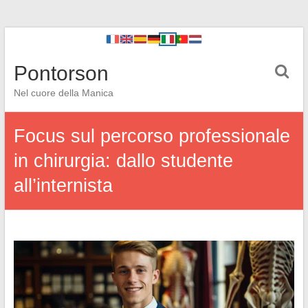
Pontorson
Nel cuore della Manica
Focus sul percorso professionale
in chirurgia: dallo studente
all’internista