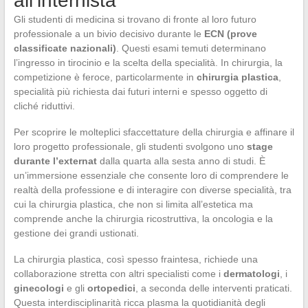
all’internista
Gli studenti di medicina si trovano di fronte al loro futuro
professionale a un bivio decisivo durante le
ECN (prove
classificate nazionali)
. Questi esami temuti determinano
l’ingresso in tirocinio e la scelta della specialità. In chirurgia, la
competizione è feroce, particolarmente in
chirurgia plastica
,
specialità più richiesta dai futuri interni e spesso oggetto di
cliché riduttivi.
Per scoprire le molteplici sfaccettature della chirurgia e affinare il
loro progetto professionale, gli studenti svolgono uno
stage
durante l’externat
dalla quarta alla sesta anno di studi. È
un’immersione essenziale che consente loro di comprendere le
realtà della professione e di interagire con diverse specialità, tra
cui la chirurgia plastica, che non si limita all’estetica ma
comprende anche la chirurgia ricostruttiva, la oncologia e la
gestione dei grandi ustionati.
La chirurgia plastica, così spesso fraintesa, richiede una
collaborazione stretta con altri specialisti come i
dermatologi
, i
ginecologi
e gli
ortopedici
, a seconda delle interventi praticati.
Questa interdisciplinarità ricca plasma la quotidianità degli