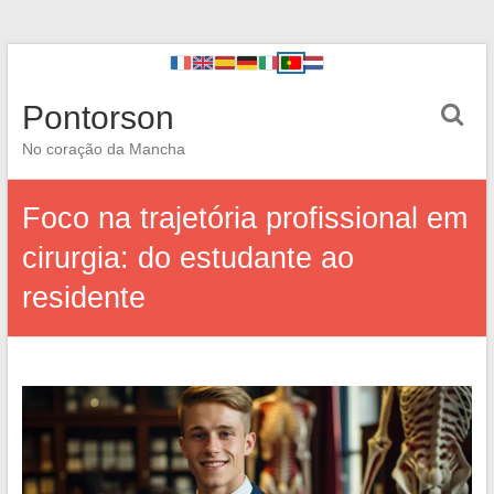
Pontorson
No coração da Mancha
Foco na trajetória profissional em
cirurgia: do estudante ao
residente