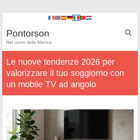
Pontorson
Nel cuore della Manica
Le nuove tendenze 2026 per
valorizzare il tuo soggiorno con
un mobile TV ad angolo