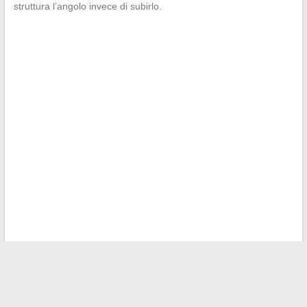
struttura l’angolo invece di subirlo.
←
A quale temperatura si può uscire in pantaloni corti?
Consigli per scegliere bene
Scopri chi condivide la vita di Sam Heughan: rivelazioni sulla