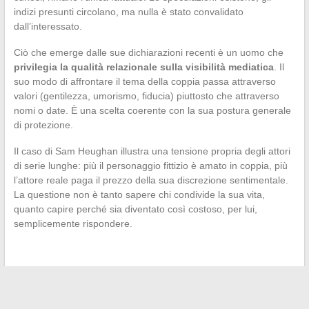
indizi presunti circolano, ma nulla è stato convalidato
dall’interessato.
Ciò che emerge dalle sue dichiarazioni recenti è un uomo che
privilegia la qualità relazionale sulla visibilità mediatica
. Il
suo modo di affrontare il tema della coppia passa attraverso
valori (gentilezza, umorismo, fiducia) piuttosto che attraverso
nomi o date. È una scelta coerente con la sua postura generale
di protezione.
Il caso di Sam Heughan illustra una tensione propria degli attori
di serie lunghe: più il personaggio fittizio è amato in coppia, più
l’attore reale paga il prezzo della sua discrezione sentimentale.
La questione non è tanto sapere chi condivide la sua vita,
quanto capire perché sia diventato così costoso, per lui,
semplicemente rispondere.
←
Le nuove tendenze 2026 per valorizzare il tuo soggiorno
con un mobile TV ad angolo