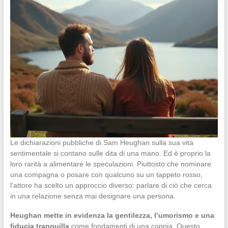
Le dichiarazioni pubbliche di Sam Heughan sulla sua vita
sentimentale si contano sulle dita di una mano. Ed è proprio la
loro rarità a alimentare le speculazioni. Piuttosto che nominare
una compagna o posare con qualcuno su un tappeto rosso,
l’attore ha scelto un approccio diverso: parlare di ciò che cerca
in una relazione senza mai designare una persona.
Heughan mette in evidenza la gentilezza, l’umorismo e una
fiducia tranquilla
come fondamenti di una coppia. Questo