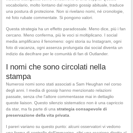
vocabolario, molto lontano dal registro gossip abituale, traduce
una postura di protezione. Non si rivelano nomi, né cronologie,
né foto rubate commentate. Si pongono valori.
Questa strategia ha un effetto paradossale. Meno dice, più i fan
cercano. Meno conferma, più le voci si moltiplicano. I social
media amplificano il fenomeno: ogni storia su Instagram, ogni
foto di vacanza, ogni assenza prolungata dai social diventa un
indizio da decifrare per le comunità di fan di Outlander.
I nomi che sono circolati nella
stampa
Numerosi nomi sono stati associati a Sam Heughan nel corso
degli anni. I media di gossip hanno menzionato relazioni
passate, senza che l’attore commentasse mai in dettaglio
queste liaison. Questo silenzio sistematico non è una capriccio
da star, ma fa parte di una
strategia consapevole di
preservazione della vita privata
.
I pareri variano su questo punto: alcuni osservatori vi vedono
una forma di controllo dell’immagine, altri una reazione diretta al