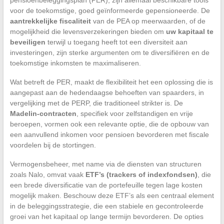
pensioenbeleggingsplan (PER), zijn allemaal beschikbare tools
voor de toekomstige, goed geïnformeerde gepensioneerde. De
aantrekkelijke fiscaliteit
van de PEA op meerwaarden, of de
mogelijkheid die levensverzekeringen bieden om
uw kapitaal te
beveiligen
terwijl u toegang heeft tot een diversiteit aan
investeringen, zijn sterke argumenten om te diversifiëren en de
toekomstige inkomsten te maximaliseren.
Wat betreft de PER, maakt de flexibiliteit het een oplossing die is
aangepast aan de hedendaagse behoeften van spaarders, in
vergelijking met de PERP, die traditioneel strikter is. De
Madelin-contracten
, specifiek voor zelfstandigen en vrije
beroepen, vormen ook een relevante optie, die de opbouw van
een aanvullend inkomen voor pensioen bevorderen met fiscale
voordelen bij de stortingen.
Vermogensbeheer, met name via de diensten van structuren
zoals Nalo, omvat vaak
ETF’s (trackers of indexfondsen)
, die
een brede diversificatie van de portefeuille tegen lage kosten
mogelijk maken. Beschouw deze ETF’s als een centraal element
in de beleggingsstrategie, die een stabiele en gecontroleerde
groei van het kapitaal op lange termijn bevorderen. De opties