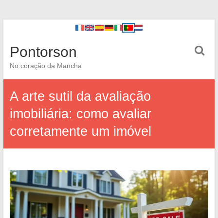
Pontorson
No coração da Mancha
A arte sutil da avaliação
imobiliária: como avaliar
corretamente um imóvel