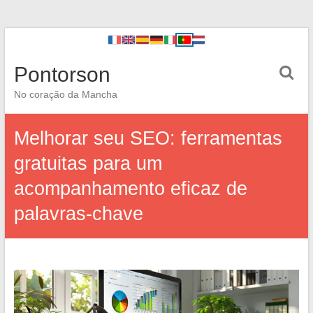
Pontorson
No coração da Mancha
Melhorar seu SEO: ferramentas
gratuitas para um
acompanhamento eficaz de
palavras-chave