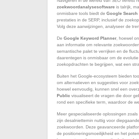
Navigeren in de wereld van SEO vereist r
zoekwoordanalysesoftware
is talrijk, m
onmisbare tools biedt de
Google Search
prestaties in de SERP, inclusief de zoeko
Volg deze aanwijzingen, analyseer de tre
De
Google Keyword Planner
, hoewel o
aan informatie om relevante zoekwoorden 
semantische palet te verrijken en de fluct
daarentegen is onmisbaar om de evolutie
zoekopdrachten te begrijpen, wat een stra
Buiten het Google-ecosysteem bieden too
om alternatieven en suggesties voor zoek
hoewel eenvoudig, kunnen snel een overzi
Public
visualiseert de vragen die door ge
rond een specifieke term, waardoor de we
Meer gespecialiseerde oplossingen zoals
zijn desalniettemin nuttig voor diepgaand
zoekwoorden. Deze geavanceerde platfo
de positioneringsmoeilijkheid en het pot