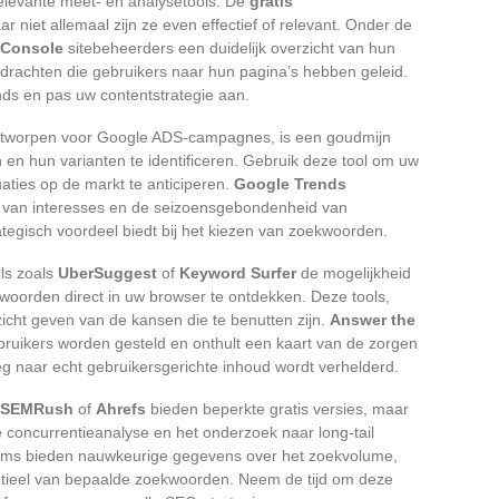
elevante meet- en analysetools. De
gratis
aar niet allemaal zijn ze even effectief of relevant. Onder de
 Console
sitebeheerders een duidelijk overzicht van hun
pdrachten die gebruikers naar hun pagina’s hebben geleid.
nds en pas uw contentstrategie aan.
ntworpen voor Google ADS-campagnes, is een goudmijn
en hun varianten te identificeren. Gebruik deze tool om uw
uaties op de markt te anticiperen.
Google Trends
 van interesses en de seizoensgebondenheid van
tegisch voordeel biedt bij het kiezen van zoekwoorden.
ls zoals
UberSuggest
of
Keyword Surfer
de mogelijkheid
woorden direct in uw browser te ontdekken. Deze tools,
cht geven van de kansen die te benutten zijn.
Answer the
bruikers worden gesteld en onthult een kaart van de zorgen
g naar echt gebruikersgerichte inhoud wordt verhelderd.
SEMRush
of
Ahrefs
bieden beperkte gratis versies, maar
e concurrentieanalyse en het onderzoek naar long-tail
rms bieden nauwkeurige gegevens over het zoekvolume,
entieel van bepaalde zoekwoorden. Neem de tijd om deze