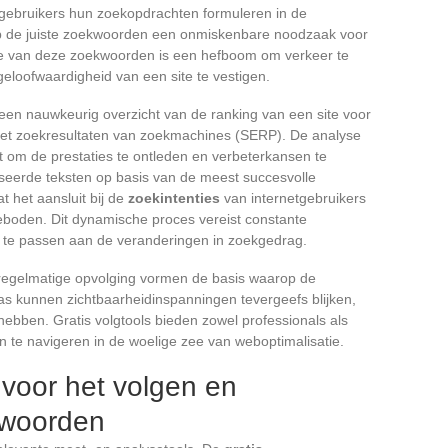
gebruikers hun zoekopdrachten formuleren in de
 op de juiste zoekwoorden een onmiskenbare noodzaak voor
ie van deze zoekwoorden is een hefboom om verkeer te
eloofwaardigheid van een site te vestigen.
 een nauwkeurig overzicht van de ranking van een site voor
met zoekresultaten van zoekmachines (SERP). De analyse
at om de prestaties te ontleden en verbeterkansen te
liseerde teksten op basis van de meest succesvolle
 het aansluit bij de
zoekintenties
van internetgebruikers
eboden. Dit dynamische proces vereist constante
 te passen aan de veranderingen in zoekgedrag.
egelmatige opvolging vormen de basis waarop de
s kunnen zichtbaarheidinspanningen tevergeefs blijken,
hebben. Gratis volgtools bieden zowel professionals als
te navigeren in de woelige zee van weboptimalisatie.
 voor het volgen en
kwoorden