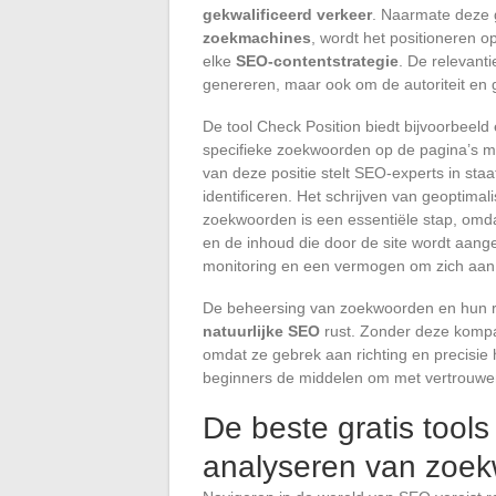
gekwalificeerd verkeer
. Naarmate deze 
zoekmachines
, wordt het positioneren
elke
SEO-contentstrategie
. De relevant
genereren, maar ook om de autoriteit en g
De tool Check Position biedt bijvoorbeeld
specifieke zoekwoorden op de pagina’s 
van deze positie stelt SEO-experts in sta
identificeren. Het schrijven van geoptima
zoekwoorden is een essentiële stap, omdat
en de inhoud die door de site wordt aang
monitoring en een vermogen om zich aan
De beheersing van zoekwoorden en hun r
natuurlijke SEO
rust. Zonder deze kompa
omdat ze gebrek aan richting en precisie 
beginners de middelen om met vertrouwen 
De beste gratis tools
analyseren van zoe