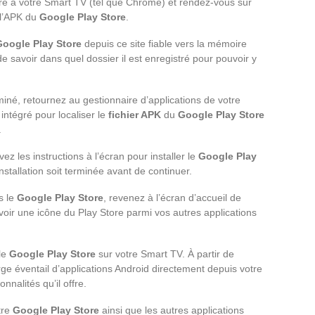
ré à votre Smart TV (tel que Chrome) et rendez-vous sur
 l’APK du
Google Play Store
.
Google Play Store
depuis ce site fiable vers la mémoire
 savoir dans quel dossier il est enregistré pour pouvoir y
iné, retournez au gestionnaire d’applications de votre
 intégré pour localiser le
fichier APK
du
Google Play Store
.
vez les instructions à l’écran pour installer le
Google Play
nstallation soit terminée avant de continuer.
s le
Google Play Store
, revenez à l’écran d’accueil de
oir une icône du Play Store parmi vos autres applications
 le
Google Play Store
sur votre Smart TV. À partir de
e éventail d’applications Android directement depuis votre
nnalités qu’il offre.
tre
Google Play Store
ainsi que les autres applications