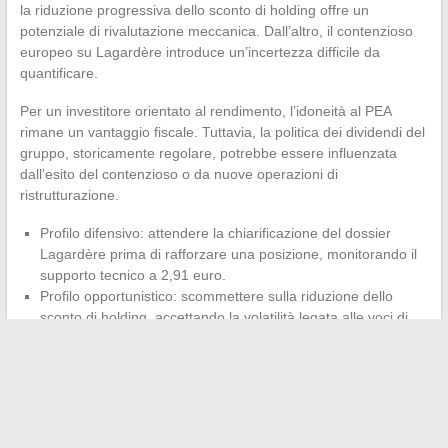
la riduzione progressiva dello sconto di holding offre un
potenziale di rivalutazione meccanica. Dall’altro, il contenzioso
europeo su Lagardère introduce un’incertezza difficile da
quantificare.
Per un investitore orientato al rendimento, l’idoneità al PEA
rimane un vantaggio fiscale. Tuttavia, la politica dei dividendi del
gruppo, storicamente regolare, potrebbe essere influenzata
dall’esito del contenzioso o da nuove operazioni di
ristrutturazione.
Profilo difensivo: attendere la chiarificazione del dossier
Lagardère prima di rafforzare una posizione, monitorando il
supporto tecnico a 2,91 euro.
Profilo opportunistico: scommettere sulla riduzione dello
sconto di holding, accettando la volatilità legata alle voci di
OPA e al calendario giudiziario europeo.
Profilo a lungo termine: integrare il rischio di multa nel calcolo
del valore intrinseco e privilegiare un punto d’ingresso sotto i
livelli di supporto identificati.
Il dato chiave rimane il calendario del contenzioso europeo.