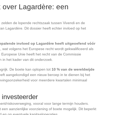
 over Lagardère: een
 zelden de lopende rechtszaak tussen Vivendi en de
 Lagardère. Dit dossier heeft echter invloed op het
epalende invloed op Lagardère heeft uitgeoefend vóór
, wat volgens het Europese recht wordt gekwalificeerd als
de Europese Unie heeft het recht van de Commissie
n in het kader van dit onderzoek.
ngrijk. De boete kan oplopen tot
10 % van de wereldwijde
eft aangekondigd een nieuw beroep in te dienen bij het
lgevingsonzekerheid voor meerdere kwartalen minimaal
 investeerder
ent/riskoverweging, vooral voor lange termijn houders.
ft een aanzienlijke voorziening of boete mogelijk. Dit beperkt
d en op eventuele kapitaaloperaties.