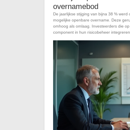
overnamebod
De jaarlijkse stijging van bijna 38 % wer
mogelijke openbare overname. Deze geru
omhoog als omlaag. Investeerders die op 
component in hun risicobeheer integreren