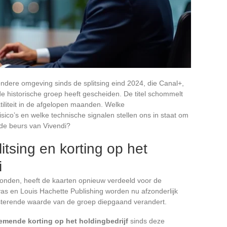
ondere omgeving sinds de splitsing eind 2024, die Canal+,
e historische groep heeft gescheiden. De titel schommelt
tiliteit in de afgelopen maanden. Welke
sico’s en welke technische signalen stellen ons in staat om
de beurs van Vivendi?
itsing en korting op het
i
evonden, heeft de kaarten opnieuw verdeeld voor de
s en Louis Hachette Publishing worden nu afzonderlijk
esterende waarde van de groep diepgaand verandert.
emende korting op het holdingbedrijf
sinds deze