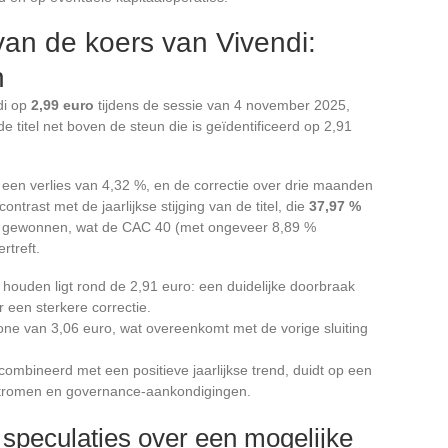
an de koers van Vivendi:
n
di op
2,99 euro
tijdens de sessie van 4 november 2025,
de titel net boven de steun die is geïdentificeerd op 2,91
een verlies van 4,32 %, en de correctie over drie maanden
ntrast met de jaarlijkse stijging van de titel, die
37,97 %
 gewonnen, wat de CAC 40 (met ongeveer 8,89 %
rtreft.
 houden ligt rond de 2,91 euro: een duidelijke doorbraak
 een sterkere correctie.
zone van 3,06 euro, wat overeenkomt met de vorige sluiting
gecombineerd met een positieve jaarlijkse trend, duidt op een
e stromen en governance-aankondigingen.
n speculaties over een mogelijke