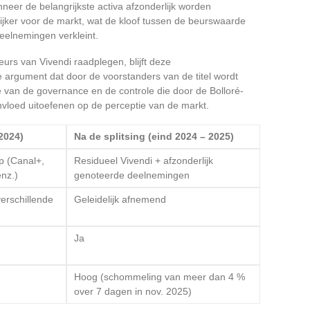
neer de belangrijkste activa afzonderlijk worden
ijker voor de markt, wat de kloof tussen de beurswaarde
eelnemingen verkleint.
rs van Vivendi raadplegen, blijft deze
 argument dat door de voorstanders van de titel wordt
e van de governance en de controle die door de Bolloré-
nvloed uitoefenen op de perceptie van de markt.
(2024)
Na de splitsing (eind 2024 – 2025)
p (Canal+,
Residueel Vivendi + afzonderlijk
nz.)
genoteerde deelnemingen
verschillende
Geleidelijk afnemend
Ja
Hoog (schommeling van meer dan 4 %
over 7 dagen in nov. 2025)