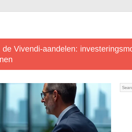
 de Vivendi-aandelen: investeringsm
nnen