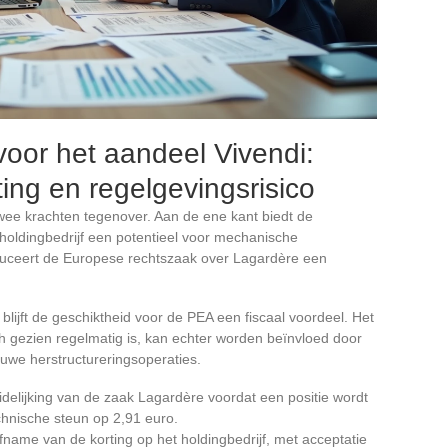
voor het aandeel Vivendi:
ting en regelgevingsrisico
twee krachten tegenover. Aan de ene kant biedt de
 holdingbedrijf een potentieel voor mechanische
duceert de Europese rechtszaak over Lagardère een
lijft de geschiktheid voor de PEA een fiscaal voordeel. Het
ch gezien regelmatig is, kan echter worden beïnvloed door
euwe herstructureringsoperaties.
idelijking van de zaak Lagardère voordat een positie wordt
chnische steun op 2,91 euro.
afname van de korting op het holdingbedrijf, met acceptatie