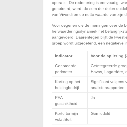
operatie. De redenering is eenvoudig: wan
genoteerd, wordt de som der delen duidel
van Vivendi en de netto waarde van zijn d
Voor degenen die de meningen over de beu
herwaarderingsdynamiek het belangrijkste
aangevoerd. Daarentegen blijft de kwesti
groep wordt uitgeoefend, een negatieve i
Indicator
Voor de splitsing 
Genoteerde
Geïntegreerde groe
perimeter
Havas, Lagardère, e
Korting op het
Significant volgens 
holdingbedrijf
analistenrapporten
PEA-
Ja
geschiktheid
Korte termijn
Gemiddeld
volatiliteit