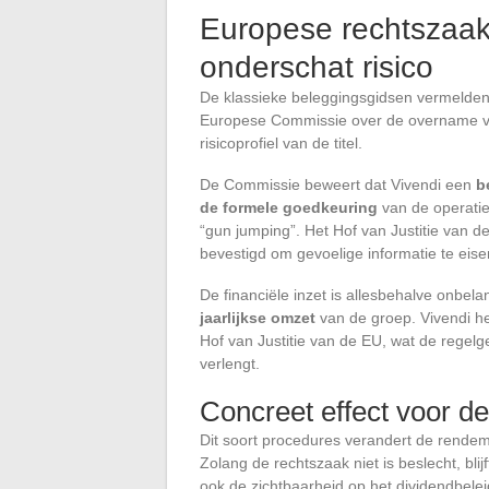
Europese rechtszaak
onderschat risico
De klassieke beleggingsgidsen vermelden
Europese Commissie over de overname van
risicoprofiel van de titel.
De Commissie beweert dat Vivendi een
b
de formele goedkeuring
van de operatie
“gun jumping”. Het Hof van Justitie van 
bevestigd om gevoelige informatie te eise
De financiële inzet is allesbehalve onbela
jaarlijkse omzet
van de groep. Vivendi he
Hof van Justitie van de EU, wat de rege
verlengt.
Concreet effect voor de
Dit soort procedures verandert de rendem
Zolang de rechtszaak niet is beslecht, blij
ook de zichtbaarheid op het dividendbelei