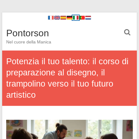
Pontorson
Nel cuore della Manica
Potenzia il tuo talento: il corso di
preparazione al disegno, il
trampolino verso il tuo futuro
artistico