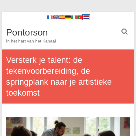
Pontorson
In het hart van het Kanaal
Versterk je talent: de
tekenvoorbereiding, de
springplank naar je artistieke
toekomst