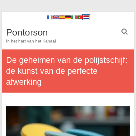
Pontorson
In het hart van het Kanaal
De geheimen van de polijstschijf:
de kunst van de perfecte
afwerking