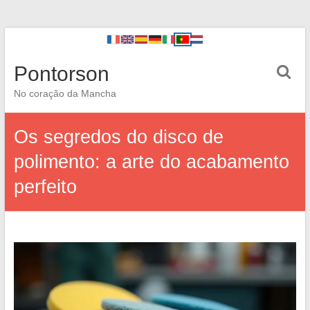
Pontorson
No coração da Mancha
Os segredos do disco de
polimento: a arte do acabamento
perfeito