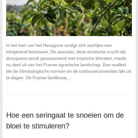
In het hart van het Hexagone vestigt zich zachtjes een
intrigerend fenomeen. De avocado, deze exotische vrucht die
doorgaans wordt geassocieerd met tropische klimaten, maakt
nu deel uit van het Franse agrarische landschap. Een realiteit
die de klimatologische normen en de tuinbouwconventies lijkt uit
te dagen. De Franse landbouw,…
Hoe een seringaat te snoeien om de
bloei te stimuleren?