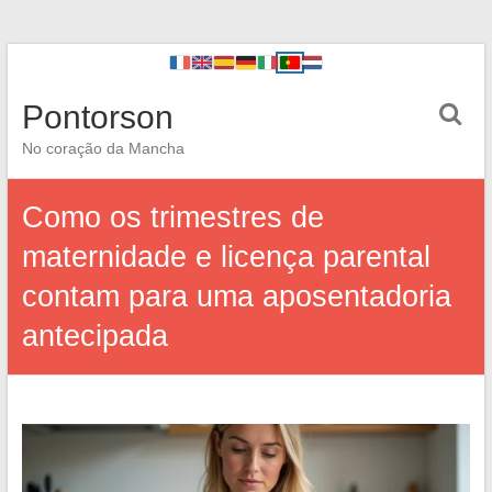
Pontorson
No coração da Mancha
Como os trimestres de
maternidade e licença parental
contam para uma aposentadoria
antecipada