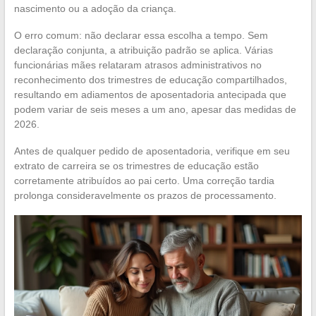
nascimento ou a adoção da criança.
O erro comum: não declarar essa escolha a tempo. Sem
declaração conjunta, a atribuição padrão se aplica. Várias
funcionárias mães relataram atrasos administrativos no
reconhecimento dos trimestres de educação compartilhados,
resultando em adiamentos de aposentadoria antecipada que
podem variar de seis meses a um ano, apesar das medidas de
2026.
Antes de qualquer pedido de aposentadoria, verifique em seu
extrato de carreira se os trimestres de educação estão
corretamente atribuídos ao pai certo. Uma correção tardia
prolonga consideravelmente os prazos de processamento.