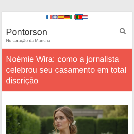
Pontorson
No coração da Mancha
Noémie Wira: como a jornalista
celebrou seu casamento em total
discrição