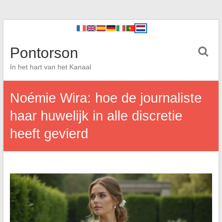
Pontorson
In het hart van het Kanaal
Noémie Wira: hoe de journaliste
haar huwelijk in alle discretie
heeft gevierd