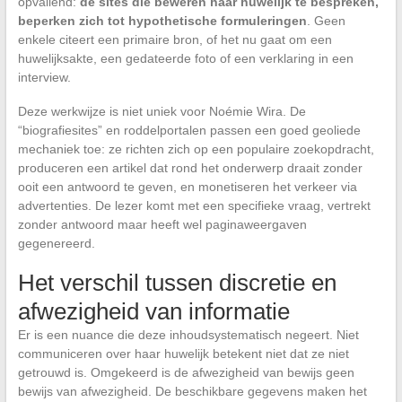
opvallend:
de sites die beweren haar huwelijk te bespreken,
beperken zich tot hypothetische formuleringen
. Geen
enkele citeert een primaire bron, of het nu gaat om een
huwelijksakte, een gedateerde foto of een verklaring in een
interview.
Deze werkwijze is niet uniek voor Noémie Wira. De
“biografiesites” en roddelportalen passen een goed geoliede
mechaniek toe: ze richten zich op een populaire zoekopdracht,
produceren een artikel dat rond het onderwerp draait zonder
ooit een antwoord te geven, en monetiseren het verkeer via
advertenties. De lezer komt met een specifieke vraag, vertrekt
zonder antwoord maar heeft wel paginaweergaven
gegenereerd.
Het verschil tussen discretie en
afwezigheid van informatie
Er is een nuance die deze inhoudsystematisch negeert. Niet
communiceren over haar huwelijk betekent niet dat ze niet
getrouwd is. Omgekeerd is de afwezigheid van bewijs geen
bewijs van afwezigheid. De beschikbare gegevens maken het