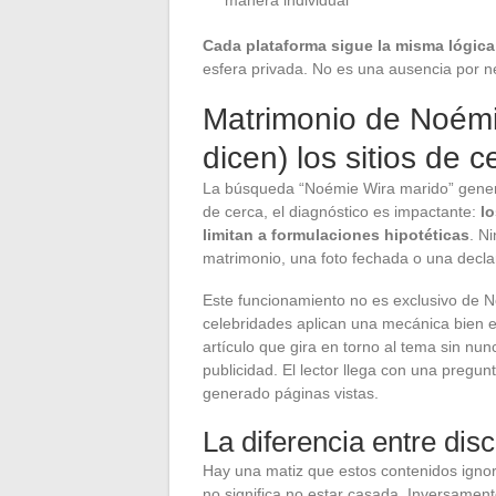
Cada plataforma sigue la misma lógic
esfera privada. No es una ausencia por ne
Matrimonio de Noémie
dicen) los sitios de 
La búsqueda “Noémie Wira marido” genera
de cerca, el diagnóstico es impactante:
lo
limitan a formulaciones hipotéticas
. N
matrimonio, una foto fechada o una declar
Este funcionamiento no es exclusivo de No
celebridades aplican una mecánica bien 
artículo que gira en torno al tema sin nun
publicidad. El lector llega con una pregu
generado páginas vistas.
La diferencia entre dis
Hay una matiz que estos contenidos igno
no significa no estar casada. Inversamen