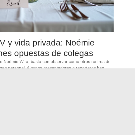
V y vida privada: Noémie
ones opuestas de colegas
 de Noémie Wira, basta con observar cómo otros rostros de
en personal. Algunos presentadores o reporteros han
ravés de fotos en revistas, entrevistas cruzadas o
a menudo pasado por alto: la discreción no es la norma en
ctiva que requiere un esfuerzo constante. Cada aparición
 cada alfombra roja es una oportunidad potencial de
stricto durante varios años es una disciplina
ontera entre persona pública y persona privada se erosiona