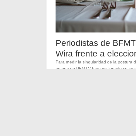
Periodistas de BFMT
Wira frente a elecci
Para medir la singularidad de la postura
antena de BFMTV han gestionado su imag
aceptado mediatizar su pareja, ya sea a t
publicaciones en redes sociales.
Este contraste pone de relieve un punto 
el audiovisual francés, es una elección a
pública, cada evento profesional filmado,
“filtración” de información personal.
Mantener un compartimentamiento tan e
personal rara
en un universo donde la fr
continuamente.