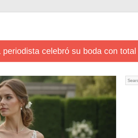
periodista celebró su boda con total