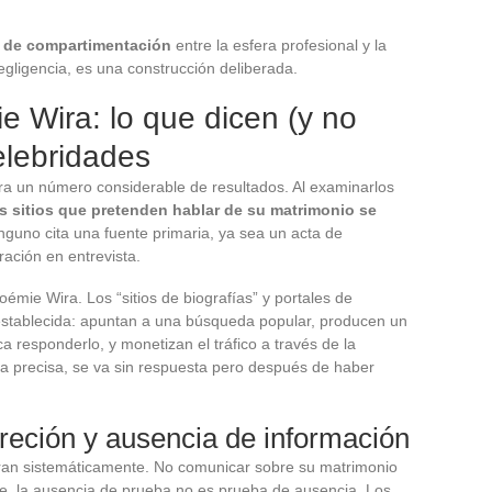
a de compartimentación
entre la esfera profesional y la
gligencia, es una construcción deliberada.
 Wira: lo que dicen (y no
celebridades
 un número considerable de resultados. Al examinarlos
s sitios que pretenden hablar de su matrimonio se
inguno cita una fuente primaria, ya sea un acta de
ación en entrevista.
émie Wira. Los “sitios de biografías” y portales de
establecida: apuntan a una búsqueda popular, producen un
ca responderlo, y monetizan el tráfico a través de la
nta precisa, se va sin respuesta pero después de haber
creción y ausencia de información
ran sistemáticamente. No comunicar sobre su matrimonio
te, la ausencia de prueba no es prueba de ausencia. Los