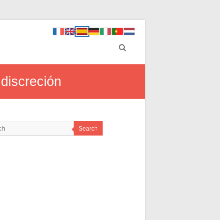
 discreción
Search